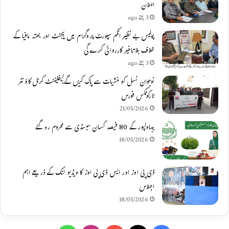
اعلان
3 ہفتے ago
پولیس بے نظیر انکم سپورٹ پروگرام میں ایجنٹ اور بھتہ مافیا کے
خلاف بلاتاخیر کارروائی کرے گی
3 ہفتے ago
نوجوان نسل کو منشیات سے پاک کریں گے،لیفٹیننٹ کرنل کاؤنٹر
نارکوٹکس فورس
21/05/2026
بہاولپور کے 80 فیصد کسان سبسڈی سے محروم رہ گئے
18/05/2026
ڈی پی اوز اور ایس ڈی پی اوز کا ویڈیو لنک کے ذریعے اہم
اجلاس
18/05/2026