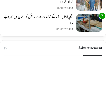
گرفتار کر لیا
05/10/2021
رحیم یارخان :رشتہ کے تنازعہ پر 15 سالہ لڑکی کو مٹھائی میں زہر دیے
دیا
06/09/2021
Advertisement