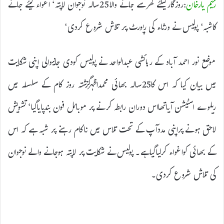
رحیم یارخان
:روزگارکیلئے گھرسے جانے والا25سالہ نوجوان لاپتہ‘ اغواء کیئے جانے
کاشبہ‘ پولیس نے ورثاء کی رپورٹ پر تلاش شروع کردی‘
موضع نور احمد آباد کے رہائشی عبدالواحد نے پولیس کودی جانیوالی اپنی شکایت
میں بیان کیا کہ اس کا25سالہ بھائی محمداظہرگزشتہ روز کام کے سلسلہ میں
ریلوے اسٹیشن آیاتھااس دوران رابطہ کرنے پر موبائل فون بندپایاگیا‘ تشویش
لاحق ہونے پراپنی مددآپ کے تحت تلاس میں ناکام رہنے پر شبہ ہے کہ اس
کے بھائی کواغواء کرلیاگیاہے۔ پولیس نے شکایت پر لاپتہ ہوجانے والے نوجوان
کی تلاش شروع کردی۔