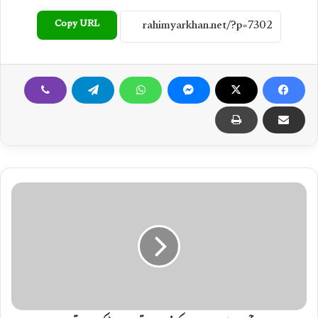
Copy URL
ر
ح
ی
م
ی
ا
ر
خ
ا