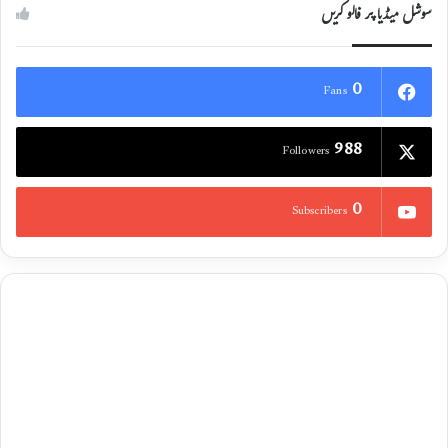
سوشل میڈیا پر فالو کریں
0
Fans
988
Followers
0
Subscribers