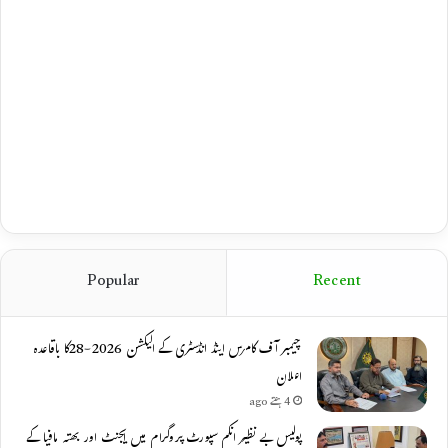
Popular
Recent
چیمبر آف کامرس اینڈ انڈسٹری کے الیکشن 2026-28کا باقاعدہ
اعلان
4 ہفتے ago
پولیس بے نظیر انکم سپورٹ پروگرام میں ایجنٹ اور بھتہ مافیا کے