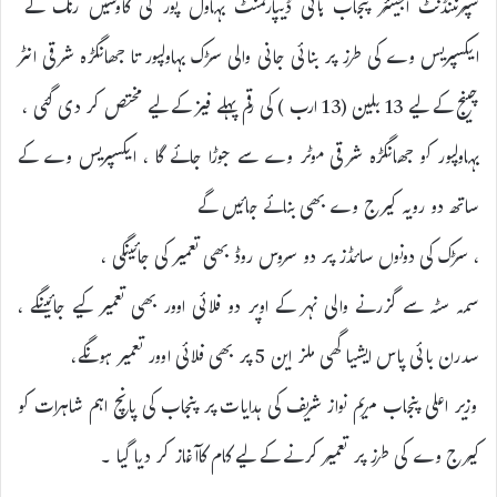
سپرنٹنڈنٹ انجینئر پنجاب ہائی ڈیپارٹمنٹ بہاول پور کی کاوشیں رنگ لے
ایکسپریس وے کی طرز پر بنائی جانی والی سڑک بہاولپور تا جھانگڑہ شرقی انٹر
چینج کے لیے 13 بلین (13 ارب ) کی رقم پہلے فیز کے لیے مختص کر دی گئی ،
بہاولپور کو جھانگڑہ شرقی موٹر وے سے جوڑا جائے گا ، ایکسپریس وے کے
ساتھ دو رویہ کیرج وے بھی بنائے جائیں گے
، سڑک کی دونوں سائڈز پر دو سروس روڈ بھی تعمیر کی جائینگی ،
سمہ سٹہ سے گزرنے والی نہر کے اوپر دو فلائی اوور بھی تعمیر کیے جائینگے ،
سدرن بائی پاس ایشیا گھی ملز این 5 پر بھی فلائی اوور تعمیر ہونگے،
وزیر اعلی پنجاب مریم نواز شریف کی ہدایات پر پنجاب کی پانچ اہم شاہرات کو
کیرج وے کی طرز پر تعمیر کرنے کے لیے کام کاآغاز کر دیا گیا ۔