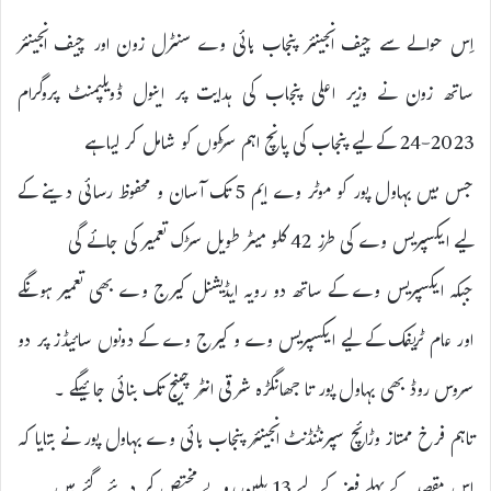
اِس حوالے سے چیف انجینئر پنجاب ہائی وے سنٹرل زون اور چیف انجینئر
ساتھ زون نے وزیر اعلی پنجاب کی ہدایت پر اینول ڈویلپمنٹ پروگرام
2023-24 کے لیے پنجاب کی پانچ اہم سڑکوں کو شامل کر لیا ہے
جس میں بہاول پور کو موٹر وے ایم 5 تک آسان و محفوظ رسائی دینے کے
لیے ایکسپریس وے کی طرز 42 کلو میٹر طویل سڑک تعمیر کی جائے گی
جبکہ ایکسپریس وے کے ساتھ دو رویہ ایڈیشنل کیرج وے بھی تعمیر ہونگے
اور عام ٹریفک کے لیے ایکسپریس وے و کیرج وے کے دونوں سائیڈز پر دو
سروس روڈ بھی بہاول پور تا جھانگڑہ شرقی انٹر چینج تک بنائی جائیگے ۔
تاہم فرخ ممتاز وڑائچ سپرنٹنڈنٹ انجینئر پنجاب ہائی وے بہاول پور نے بتایا کہ