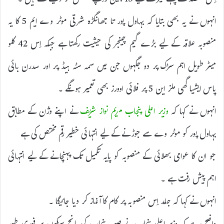
اِس مقصد کے پہلے فیز کے لیے 13 بلین روپے مختص کر دیئے گئے ہیں ۔
انہوں نے یہ بھی بتایا کہ بہاول پور تا جھانگڑہ شرقی موٹر وے ایم 5 کا یہ
منصوبہ علاقہ کے لیے بڑے گیم چینجر کی حیثیت رکھتا ہے جبکہ اِس 42 کلو
میٹر طویل اہم سڑک پر دو جگہوں جن میں سمہ سٹہ ہیڈ پر اور سدرن بائی
پاس ایشیا گھی ملز این 5 پر فلائی اوورز بھی تعمیر ہونگے ۔
انہوں نے کہا کہ
وزیر اعلی پنجاب مریم نواز شریف
نے اپنے وژن کے مطابق
بہاول پور کو موٹر وے سے جوڑنے کے لیے انتہائی خطیر رقم مختص کی ہے
جو ان کا عوامی بھلائی کے منصوبہ کو پایہ تکمیل تک پہنچانے کے لیے انتہائی
اہم پیش رفت ہے ۔
انہوں نے کہا کہ جلد اِس منصوبہ پر کام کا آغاز کر دیا جائیگا ۔