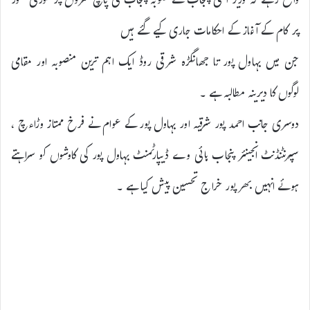
واضح رہے کہ وزیر اعلی پنجاب نے صوبہ پنجاب کی پانچ سڑکوں پر فوری طور
پر کام کے آغاز کے احکامات جاری کیے گئے ہیں
جن میں بہاول پور تا جھانگڑہ شرقی روڈ ایک اہم ترین منصوبہ اور مقامی
لوگوں کا دیرینہ مطالبہ ہے ۔
دوسری جانب احمد پور شرقیہ اور بہاول پور کے عوام نے فرخ ممتاز وڑاءچ ،
سپرنٹنڈنٹ انجینئر پنجاب ہائی وے ڈیپارٹمنٹ بہاول پور کی کاوشوں کو سراہتے
ہوئے انہیں بھر پور خراج تحسین پیش کیا ہے ۔