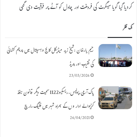
کردیا گیا گویا سیگرٹ کی فروخت اور چاول کو آٹے پر فوقیت دی گئی
اک نظر
رحیم یارخان :شیخ زید میڈیکل کالج وہسپتال میں پرچم کشائی
کی تقریب اور پریڈ
23/03/2026
پاک آرمی،پولیس،ریسکیو1122سمیت دیگر قانون نافذ
کرنیوالے ادار وں کے ہمراہ شہر میں فلیگ مارچ
26/04/2021