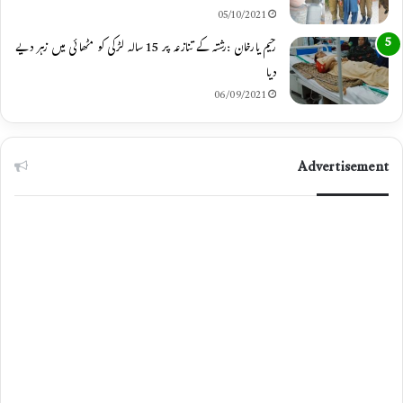
05/10/2021
رحیم یارخان :رشتہ کے تنازعہ پر 15 سالہ لڑکی کو مٹھائی میں زہر دیے
دیا
06/09/2021
Advertisement