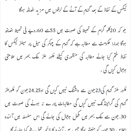
ٹیکس کے نفاذ کے بعد گندم کے آٹے کے نرخوں میں مزید اضافہ ہوگا
جو کہ 20کلو گرام کے تھیلا کی صورت میں 55سے 60روپے فی تھیلا اضافہ
ہوگا ہمارا حکومت سے مطالبہ ہے کہ گندم کے چوکر کی سیل پر سیلز ٹیکس کا
نفاذ ختم کیا جائے مطالبہ کی منظوری کیلئے فلور ملز ملک بھر میں علامتی
ہڑتال کریں گی ،
فلور ملز گندم کی23جون سے واشنگ نہیں کریں گی او24.25جون کو فلورملز
گندم کی گرائینڈنگ نہیں کریں گی مطالبات پورے نہ ہونے کی صورت میں
30.جون سے ملک بھر میں مکمل ہڑتال کی جائے گی اس سلسلہ میں آئندہ
اجلاس 30جون کو منعقد یوگا جس میں آئندہ کا لائحہ عمل طے کیا جائے گا۔