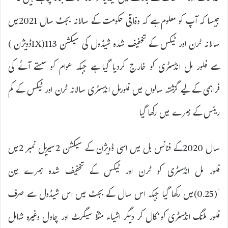
جیسا کہ آپ کو معلوم ہے کہ وفاقی حکومت کے سالانہ بجٹ سال 2021میں
سالانہ ٹرن اور ٹیکس کے تخفیف شدہ شیڈول کی سیکشن 113(IXڈویژن )
سے فلور مل انڈسٹری کو خارج کردیا گیا ہے جبکہ عوام کو سستے آٹے کی
فراہمی کے لیے گزشتہ سالوں میں فلورمل انڈسٹری سالانہ ٹرن اور ٹیکس کے کم
ریٹس کے زمرے میں رکھا گیا
سال 2020کے فنانس بل میں اسی ڈویژن کے سیکشن 2سیریل نمبر 2میں
فلور مل انڈسٹری کو ٹرن اور ٹیکس کے تخفیف شدہ زمرے مین
ۤ(0.25)میں رکھا گیا جبکہ اس سال کے بجٹ میں اس شیڈول سے صرف
فلور ملنگ انڈسٹری کو نکال کر دیگر اشیاء مثلاً سیگرٹ اور چاول وغیرہ شامل