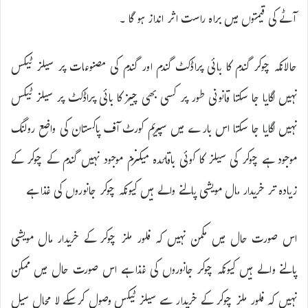
آٹے کی قیمتوں میں براہ راست اثر انداز ہو گا ۔
حالانکہ چوکر گندم کا بائی پراڈکٹ گندم اور گندم کی مصنوعات پر سیلز ٹیکس
نہیں لگایا جا سکتا قانونی طور پر کسی بھی چیز کا بائی پراڈکٹ پر سیلز ٹیکس
نہیں لگایا جا سکتا اس بارے میں سپریم کورٹ آف پاکستان کی واضع رولنگ
موجود ہے چوکر کی سیلز کا کوئی باقائدہ میکنزم موجود نہیں گندم کے چوکر کے
زیادہ تر خریدار مال مویشی پالنے والے ہیں کیونکہ چوکر جانوروں کی غذا ہے
اس صورت حال میں مکمن نہیں کہ فلور ملز چوکر کے خریدار مال مویشی
پالنے والے ہیں کیونکہ چوکر جانوروں کی غذا ہے اس صورت حال میں ممکن
نہیں کہ فلور ملز چوکر کے خریدار سے سیلز ٹیکس وصول کرسکے لا محال سیل