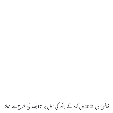
فنانس بل 2021میں گندم کے چوکر کی سیل پر 17فیصد کی شرح سے سیلز