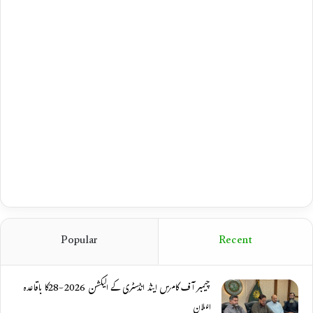
Popular
Recent
چیمبر آف کامرس اینڈ انڈسٹری کے الیکشن 2026-28کا باقاعدہ
اعلان