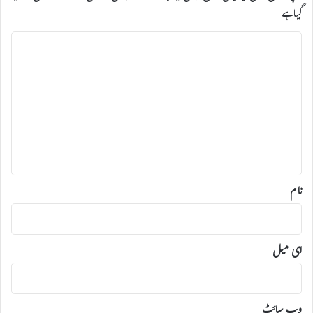
گیا ہے
ت
ب
ص
ر
ہ
*
نام
ای میل
ویب‌ سائٹ