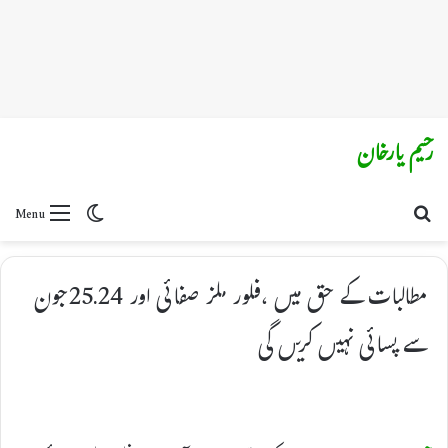
رحیم یارخان
Switch skin
Search for
Menu
مطالبات کے حق میں ،فلور ملز صفائی اور 25.24جون
سے پسائی نہیں کریں گی