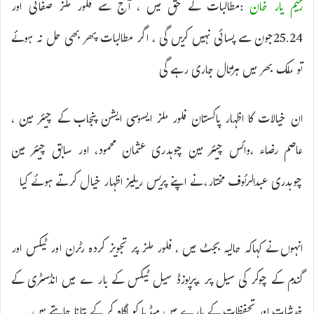
رحیم یار خان
:مطالبات کے حق میں ، آج سے فلور ملز صفائی اور
25.24جون سے پسائی نہیں کریں گی ، اگر مطالبات پھر بھی حل نہ ہوئے
تو ملک بھر میں ہڑتال جاری رہے گی
ان خیالات کا اظہار پاکستان فلور ملز ایسوسی ایشن پنجاب کے چیئر مین ،
عاصم رضاء ،وائس چیئر مین چوہدری عثمان محمود، اور سابق چیئر مین
چوہدری عبدالرئوف مختار، نے اپنے پریس ریلیز اظہار خیال کرتے ہوئے کیا
انہوں نے کہاکہ حالیہ بجٹ میں ، فلور ملز پر تجویز کردہ رٹرن اور ٹیکس اور
گندم کے چوکر کی سیل پر ،پرپوزڈ سیل ٹیکس کے بار ے میں انڈسٹری کے
خدشات اور تحفظات کے بارے میں میڈیا کو اگاہ کر کے بتانا چاہتے ہیں ۔