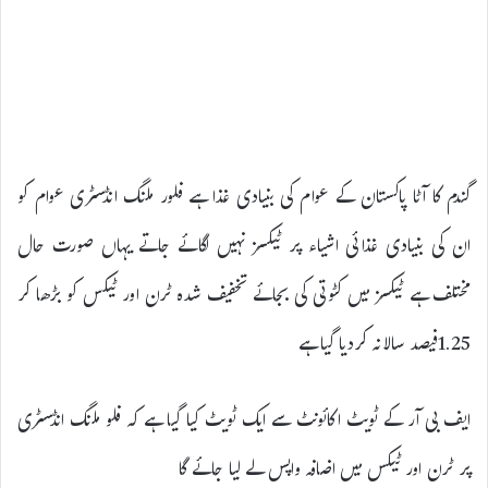
گندم کا آٹا پاکستان کے عوام کی بنیادی غذا ہے فلور ملنگ انڈسٹری عوام کو
ان کی بنیادی غذائی اشیاء پر ٹیکسز نہیں لگائے جاتے یہاں صورت حال
مختلف ہے ٹیکسز میں کٹوتی کی بجائے تخفیف شدہ ٹرن اور ٹیکس کو بڑھا کر
1.25فیصد سالانہ کردیا گیا ہے
ایف بی آر کے ٹویٹ اکائونٹ سے ایک ٹویٹ کیا گیا ہے کہ فلو ملنگ انڈسٹری
پر ٹرن اور ٹیکس میں اضافہ واپس لے لیا جائے گا