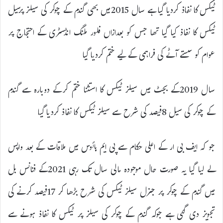
ٹیکس کا نفاذ کردیا گیا ہے سال 2015میں بھی گندم کے چوکر کی سیلز پرسیل
ٹیکس کا نفاذ کیا گیا تھا جس کو بعدازاں فلور ملنگ انڈسٹری کے احتجاج پر
عوام کو سستے آٹے کی فراہمی کے لیے ختم کردیا گیا
سال 2019کے بجٹ میں سیلز ٹیکس کا استثنا ختم کرکے دوبارہ سے گندم
کے چوکر کی سیل 8فیصد کی شرح سے سیلز ٹیکس کا نفاذ کردیا گیا
جو کہ ایف بی ار کے اعلی حکام سے پی ایم ہائوس میں ملاقات کے بعد واپس
لے لیا گیا یہ صورت حال موجودہ مالی سال تک رہی 2021کے فنانس بل
میں گندم کے چوکر پر جنرل سیلز ٹیکس کی شرح بڑھا کر 17فیصد کرنے کی
تجویز دی گئی ہے جوکہ گندم کے چوکر کی سیلز پر ٹیکس کا نفاذ ہونے سے