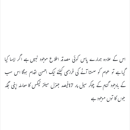
اس کے علاوہ ہمارے پاس کوئی مصدقہ اطلاع موجود نہیں ہے اگر ایسا کیا
گیا ہے تو عوام کو سستا آٹے کی فراہمی کیلئے ایک احسن اقدام ہوگا اس سب
کے باوجود گندم کے چوکر سیل پر 17فیصد جنرل سیلز ٹیکس کا معاملہ اپنی جگہ
جوں کا توں موجود ہے