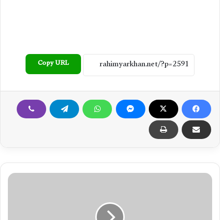
Copy URL
خ
ا
ن
پ
و