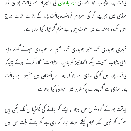
لیاقت پور :پنجاب فوڈ اتھارٹی
رحیم یارخان
کی آشیرباد سے لیاقت پورکی غلہ
منڈی میں زہریلے گڑ کی سرعام فروخت،لیاقت پور کے بڑے بڑے برج
اس مکروہ دھندے میں ملوث ہیں،بے موسم گڑ تیار کیا جارہا ہے،
شہری چوہدری محمد منیر،چوہدری محمد علیم اور چوہدری اطہرنے گورنر،وزیر
اعلی پنجاب سمیت دیگر اتھارٹیز کو بذریعہ درخواست آگاہ کرتے ہوئے بتایاکہ
لیاقت پور میں گڑکی منڈی ہے جو کہ پورے پاکستان میں مشہور ہے لیاقت
پور منڈی سے گڑ پورے پاکستان میں سپلائی کیا جاتا ہے
لیاقت پور کے گردونواح میں ہزار ہا ایسے گڑ بنانے کی فیکٹریا ں لگ چکی ہیں
جو کہ گڑ نہیں بلکہ عوام کیلئے موت تیار کر رہی ہے گڑ بناتے وقت اس میں