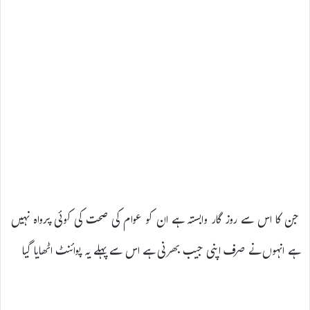
جن کا اس سے روز گار وابستہ ہے ان کو عوام کی صحت کی کوئی پرواہ نہیں
ہے انہوں نے صرف اپنی جیب بھرنی ہے اس سے پہلے یہ پوائنٹ اٹھایا گیا