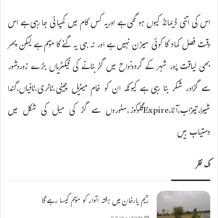
اس کی اتنی ڈیمانڈ کیوں ہو گئی ہے اوریہ کس کام میں کھپائی جا رہی ہے اس
وقت فصل کماد کا کوئی سیزن نہیں ہے اور نہ ہی یہ گنے کا موسم ہے لیکن پھر
بھی لیاقت پور شہر کے گردونواح میں گڑبنانے کی فیکٹریاں بڑے زوروشور
سے گڑاور شکر بنا رہی ہے کیونکہ ان کو خام میٹریل چینی،ٹاٹری،ٹافیاں،گندا
شیرا،تیزاب،آٹا،Expireگلوکوز،
سٹوروں سے گڑ کی میل کی شکل میں
دستیاب ہیں
اک نظر
رحیم یارخان میں ہفتہ اتوار کو موسم کیسا رہے گا