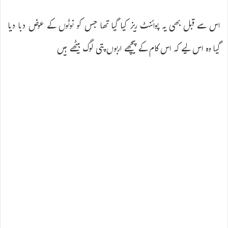
اس سے قبل بھی یہ پوائنٹ ریز کیا گیا تھا جس کو نوٹوں کے عوض دبا دیا
گیا وہ اس لیے کہ اس کام کے پیچھے اربوں پتی لوگ بیٹھے ہیں