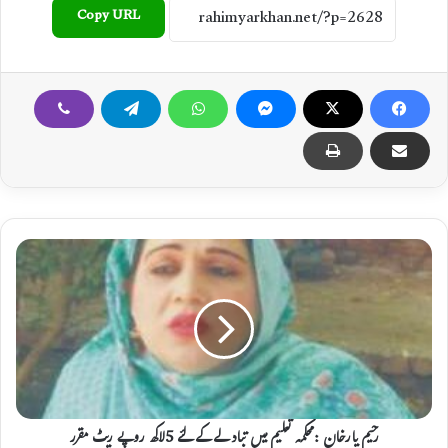
Copy URL
ر
ح
ی
م
ی
ا
ر
خ
ا
ن
رحیم یارخان :محکمہ تعلیم میں تبادلے کے لئے 5لاکھ روپے ریٹ مقرر