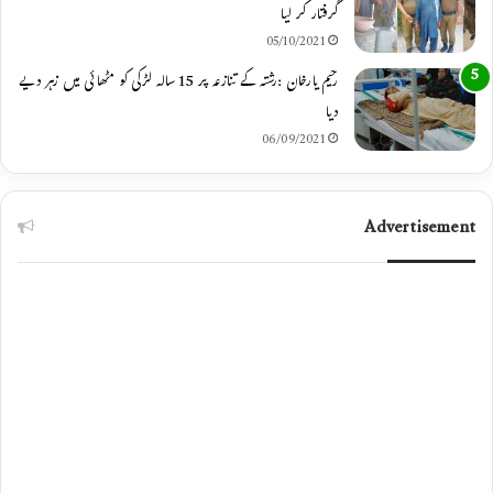
گرفتار کر لیا
05/10/2021
رحیم یارخان :رشتہ کے تنازعہ پر 15 سالہ لڑکی کو مٹھائی میں زہر دیے
دیا
06/09/2021
Advertisement