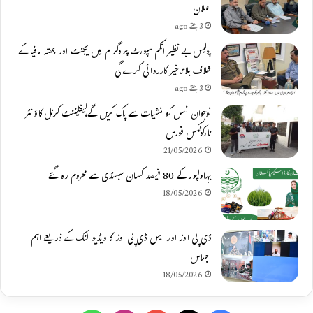
اعلان
3 ہفتے ago
پولیس بے نظیر انکم سپورٹ پروگرام میں ایجنٹ اور بھتہ مافیا کے
خلاف بلاتاخیر کارروائی کرے گی
3 ہفتے ago
نوجوان نسل کو منشیات سے پاک کریں گے،لیفٹیننٹ کرنل کاؤنٹر
نارکوٹکس فورس
21/05/2026
بہاولپور کے 80 فیصد کسان سبسڈی سے محروم رہ گئے
18/05/2026
ڈی پی اوز اور ایس ڈی پی اوز کا ویڈیو لنک کے ذریعے اہم
اجلاس
18/05/2026