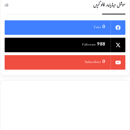
سوشل میڈیا پر فالو کریں
0
Fans
988
Followers
0
Subscribers