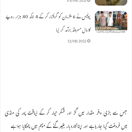
05/06/2021
پولیس نے 6 ملزمان کو گرفتار کر کے 4 لاکھ 40 ہزار روپے
کا مال مسروقہ برآمد کر لیا
12/08/2022
جس سے بڑی وافر مقدار میں گڑ اور شکر تیار کر کے لیاقت پور کی منڈی
میں فروخت کیا جارہا ہے اور اپنا کاروبار بغیر گنے کے موسم میں چمکایا ہوا ہے