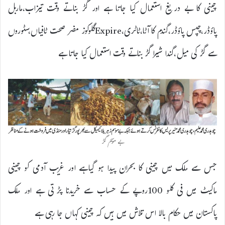
چینی کا بے دریغ استعمال کیا جاتا ہے اور گڑ بناتے وقت تیزاب،ماربل
پاؤڈر،چپس پاؤڈر،گندم کا آٹا،ٹاٹری،Expireگلوکوز مضر صحت ٹافیاں،سٹوروں
سے گڑ کی میل،گندا شیرا گڑ بناتے وقت استعمال کیا جاتا ہے
بے موسم گڑ
جس سے ملک میں چینی کا بحران پیدا ہو گیاہے اور غریب آدمی کو چینی
ماکیٹ میں فی کلو 100روپے کے حساب سے خریدنا پڑتی ہے اور ملک
پاکستان میں حکام بالا اس تلاش میں ہیں کہ چینی کہاں جا رہی ہے