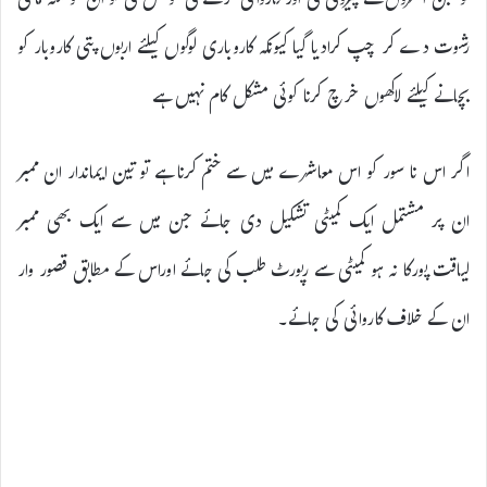
تو جن افسروں نے پیروی کی اور کاروائی کرنے کی کوشش کی تو ان کو منہ مانگی
رشوت دے کر چپ کرادیا گیا کیونکہ کاروباری لوگوں کیلئے اربوں پتی کاروبار کو
بچانے کیلئے لاکھوں خرچ کرنا کوئی مشکل کام نہیں ہے
اگر اس نا سور کو اس معاشرے میں سے ختم کرنا ہے تو تین ایماندار ان ممبر
ان پر مشتمل ایک کمیٹی تشکیل دی جائے جن میں سے ایک بھی ممبر
لیاقت پورکا نہ ہو کمیٹی سے رپورٹ طلب کی جائے اوراس کے مطابق قصور وار
ان کے خلاف کاروائی کی جائے۔