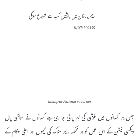
رحیم یارخان میں بارشیں کب سے شروع ہوںگی
18/07/2021
khanpur Animal vaccines
جس پر کسانوں میں خوشی کی لہر پائی جا رہی ہے کسانوں نے مویشی پال
ویکسی نیشن کے اس عمل کواور محکمہ لائیو سٹاک کی ٹیموں اور اعلیٰ حکام کے