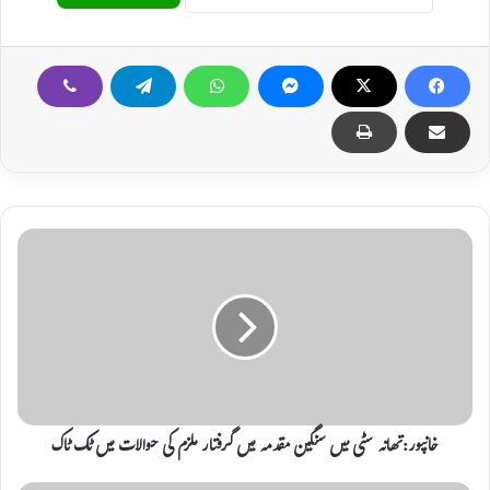
خ
ا
ن
پ
و
ر
:
ت
ھ
ا
خانپور:تھانہ سٹی میں سنگین مقدمہ میں گرفتار ملزم کی حوالات میں ٹک ٹاک
ن