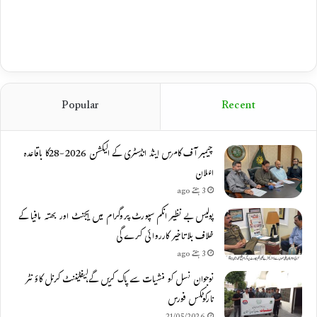
Popular
Recent
چیمبر آف کامرس اینڈ انڈسٹری کے الیکشن 2026-28کا باقاعدہ
اعلان
3 ہفتے ago
پولیس بے نظیر انکم سپورٹ پروگرام میں ایجنٹ اور بھتہ مافیا کے
خلاف بلاتاخیر کارروائی کرے گی
3 ہفتے ago
نوجوان نسل کو منشیات سے پاک کریں گے،لیفٹیننٹ کرنل کاؤنٹر
نارکوٹکس فورس