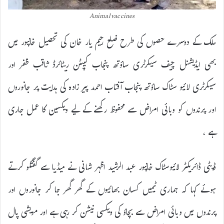
Animal vaccines
ملک کے دوسرے حصوں کی طرح ضلع رحیم یار خان کی تحصیل خانپور میں
بھی ایڈیشنل چیف سیکرٹری ساؤتھ پنجاب کیپٹن ریٹائرڈ ثاقب ظفر اور
سیکرٹری لائیو سٹاک ساؤتھ پنجاب آفتاب احمد پیر زادہ کی ہدایت پر جانوروں
اور پرندوں کو وبائی امراض سے محفوظ رکھنے کے لیے ویکسین کا عمل جاری
ہے ،
ڈپٹی ڈائریکٹر لائیوسٹاک خانپور عبد الرشید اظہر شانی نے میڈیا سے گفتگو کرتے
ہوئے کہا کہ ہماری ٹیمیں کسان بھائیوں کے گھر گھر جا کر جانوروں اور
پرندوں میں وبائی امراض سے بچاؤ کی ویکسی نیشن کر رہی ہے اور مویشی پال