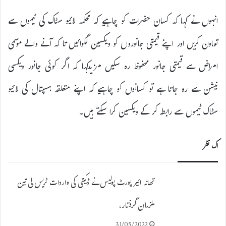
انہوں نے کہا کہ کسان حضرات کو چاہیے کہ محکمہ لائیو سٹاک کی ٹیموں سے
تعاون کریں اور اپنے قیمتی جانوروں کو ویکسین لگوائیں تا کہ آنے والے موسمی
امراض سے قیمتی جانور محفوظ رہ سکیں مزیدکہا کہ اگر کوئی جانور ویکسی
نیشن سے رہ جاتا ہے تو کسانوں کو چاہیے کہ اپنے متعلقہ ہسپتال کی لائیو
سٹاک ٹیموں سے رابطہ کر کے ویکسین کرا سکتے ہیں۔
اک نظر
تھانہ ائیر پورٹ پولیس نے ڈکیتی کی واردات ٹریس لی تین
ملزمان گرفتار،
31/05/2022