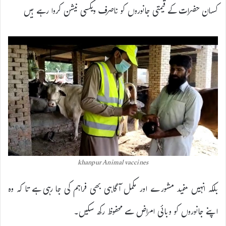
کسان حضرات کے قیمتی جانوروں کو ناصرف ویکسی نیشن کروا رہے ہیں
khanpur Animal vaccines
بلکہ انہیں مفید مشورے اور مکمل آگاہی بھی فراہم کی جا رہی ہے تا کہ وہ
اپنے جانوروں کو وبائی امراض سے محفوظ رکھ سکیں۔