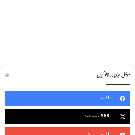
سوشل میڈیا پر فالو کریں
0
Fans
988
Followers
0
Subscribers