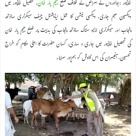
خانپور :جانوروں کے امراض کے خلاف ضلع
رحیم یار خان
، تحصیل خانپور میں
ویکسین مہم جاری، ویکسی نیشن کا عمل ایڈیشنل چیف سیکرٹری ساؤتھ
پنجاب اور سیکرٹری لائیو سٹاک ساؤتھ پنجاب کی ہدایت پر ضلع رحیم یار خان
کی تحصیل خانپور میں جاری و ساری، کسان حضرات کا اعلیٰ حکام کو خراج
تحسین، آفیسران کی اس کاوش کو بھرپور سراہا۔