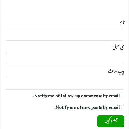
ٹ
گ
*
ا
ے
ک
،
ڈ
نام
ی
س
ی
ای میل
ویب‌ سائٹ
Notify me of follow-up comments by email.
Notify me of new posts by email.