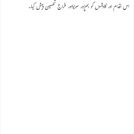
اس اقدام اور کاوشوں کو بھرپور سراہااور خراج تحسین پیش کیا۔