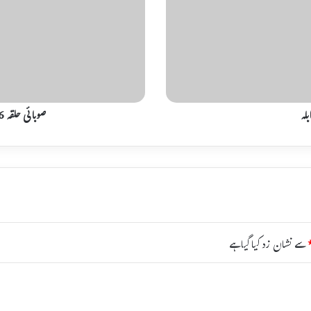
ی
ح
ل
ق
ہ
2
6
6
صوبائی حلقہ 266 نشانات میں گدھا گاڑی بھی الاٹ
ن
ش
ا
ن
ا
ت
م
ی
ں
سے نشان زد کیا گیا ہے
گ
د
ھ
ا