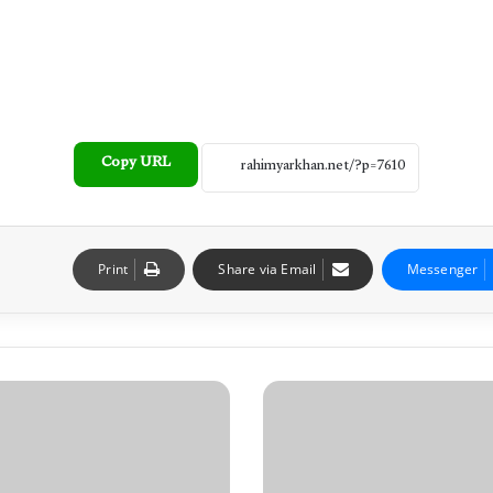
Copy URL
Print
Share via Email
Messenger
ص
و
ب
ا
ئ