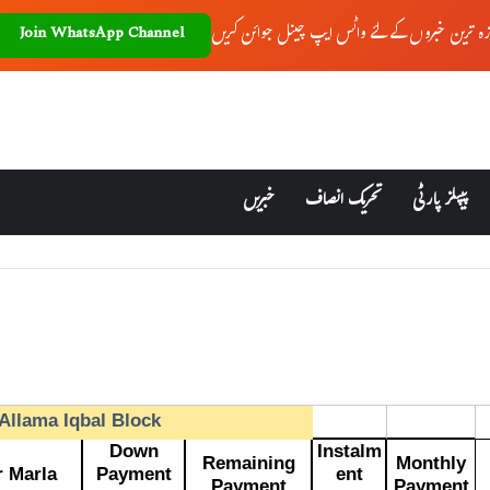
زہ ترین خبروں کے لئے واٹس ایپ چینل جوائن کریں
Join WhatsApp Channel
پیپلز پارٹی
تحریک انصاف
خبریں