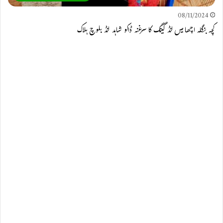
08/11/2024
کچہ بنگلہ اچھا میں لنڈ گینگ کا سرغنہ ڈاکو شاہد لنڈ بلوچ ہلاک