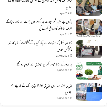
چیمبر آف کامرس اینڈ انڈسٹری کے الیکشن 2026-28کا باقاعدہ
اعلان
4 ہفتے ago
پولیس بے نظیر انکم سپورٹ پروگرام میں ایجنٹ اور بھتہ مافیا کے
خلاف بلاتاخیر کارروائی کرے گی
4 ہفتے ago
نوجوان نسل کو منشیات سے پاک کریں گے،لیفٹیننٹ کرنل کاؤنٹر
نارکوٹکس فورس
21/05/2026
بہاولپور کے 80 فیصد کسان سبسڈی سے محروم رہ گئے
18/05/2026
ڈی پی اوز اور ایس ڈی پی اوز کا ویڈیو لنک کے ذریعے اہم
اجلاس
18/05/2026