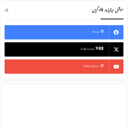
سوشل میڈیا پر فالو کریں
0
Fans
988
Followers
0
Subscribers