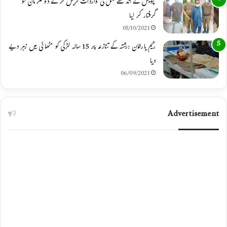
پولیس نے اندھے قتل کی واردات ٹریس کر کے دو ملزمان کو
گرفتار کر لیا
05/10/2021
رحیم یارخان :رشتہ کے تنازعہ پر 15 سالہ لڑکی کو مٹھائی میں زہر دیے
دیا
06/09/2021
Advertisement