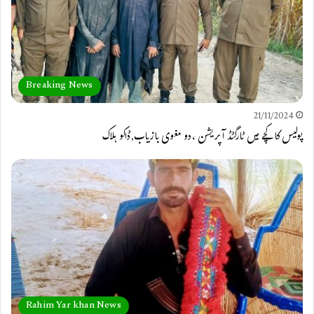
Breaking News
21/11/2024
پولیس کا کچے میں ٹارگٹڈ آپریشن ،دو مغوی بازیاب,ڈاکو ہلاک
Rahim Yar khan News