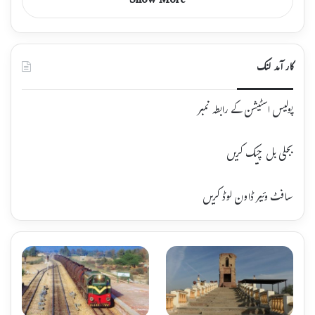
Show More
کار آمد لنک
پولیس اسٹیشن کے رابطہ نمبر
بجلی بل چیک کریں
سافٹ وئیر ڈاون لوڈ کریں