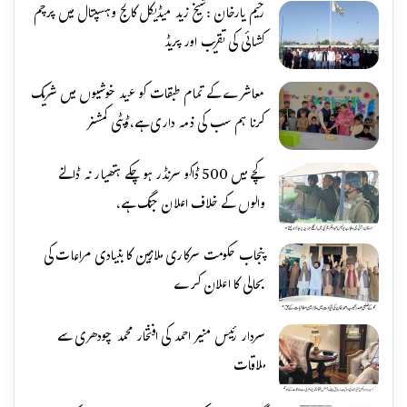
رحیم یارخان :شیخ زید میڈیکل کالج وہسپتال میں پرچم
کشائی کی تقریب اور پریڈ
معاشرے کے تمام طبقات کو عید خوشیوں میں شریک
کرنا ہم سب کی ذمہ داری ہے،ڈپٹی کمشنر
کچے میں 500 ڈاکو سرنڈر ہو چکے ہتھیار نہ ڈالنے
والوں کے خلاف اعلان جنگ ہے،
پنجاب حکومت سرکاری ملازمین کا بنیادی مراعات کی
بحالی کا اعلان کرے
سردار رئیس منیر احمد کی افتخار محمد چودھری سے
ملاقات