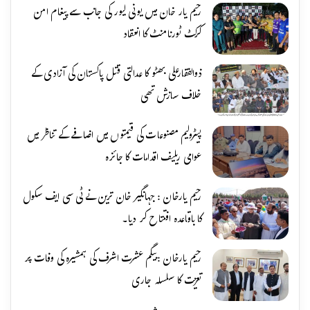
رحیم یار خان میں یونی لیور کی جانب سے پیغام امن
کرکٹ ٹورنامنٹ کا انعقاد
ذوالفقارعلی بھٹو کا عدالتی قتل پاکستان کی آزادی کے
خلاف سازش تھی
پیٹرولیم مصنوعات کی قیمتوں میں اضافے کے تناظر میں
عوامی ریلیف اقدامات کا جائزہ
رحیم یارخان : جہانگیر خان ترین نے ٹی سی ایف سکول
کا باقاعدہ افتتاح کر دیا۔
رحیم یارخان :بیگم عشرت اشرف کی ہمشیرہ کی وفات پر
تعزیت کا سلسلہ جاری