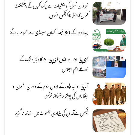
نوجوان نسل کو منشیات سے پاک کریں گے،لیفٹیننٹ
کرنل کاؤنٹر نارکوٹکس فورس
بہاولپور کے 80 فیصد کسان سبسڈی سے محروم رہ گئے
ڈی پی اوز اور ایس ڈی پی اوز کا ویڈیو لنک کے
ذریعے اہم اجلاس
آر پی او بہاولپور کے اردل روم کے دوران افسران و
اہلکاران کی اپیلز و شوکاز نوٹسز
ٹیکس سےآمدن کی بنیادی چھوٹ میں اضافہ نا گزیر