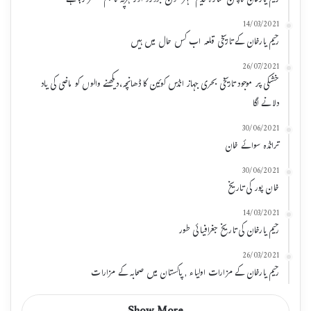
رحیم یارخان کا پتن منارہ قدیم شہر موئن جودڑو اور ہڑپہ کا ہم عصر رہا ہے
14/03/2021
رحیم یارخان کے تاریخی قلعہ اب کس حال میں ہیں
26/07/2021
خشکی پر موجود تاریخی بحری جہاز انڈس کوئین کا ڈھانچہ،دیکھنے والوں کو ماضی کی یاد
دلانے لگا
30/06/2021
ترانڈہ سوائے خان
30/06/2021
خان پور کی تاریخ
14/03/2021
رحیم یارخان کی تاریخ جغرافیائی طور
26/03/2021
رحیم یارخان کے مزارات اولیاء , پاکستان میں صحابہ کے مزارات