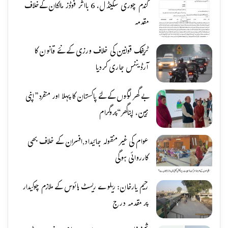
گندم چوری سکینڈل، 6 بااثر فوڈز مالکان کےخلاف
مقدمہ
ٹریفک قوانین کی خلاف ورزی کے نئے قانون کا
آرڈیننس جاری کردیا
بے گھر لوگوں کے لئے پاکستان کا پہلا اور منفرد”اپنی
زمین، اپناگھر“پروگرام
عوام کی غیر منقولہ جائیداد,افسران کے خلاف بھی
کارروائی ہوگی
رحیم یارخان: ریلوے ریسٹ ہائوس کے ملازم چوکیدار
پر مقدمہ درج