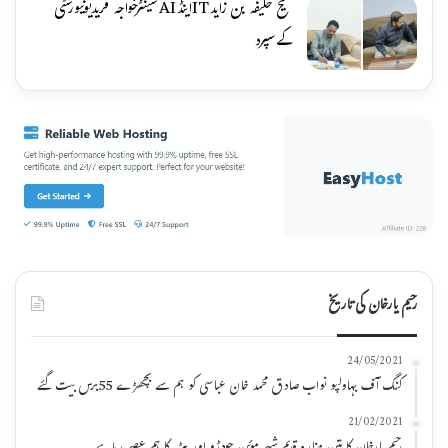
شیخ خلیفہ بن زایدITاینڈAIسینٹرخواجہ فریدیونیورسٹی
کےسپرد
رحیم یارخان کی تاریخ
24/05/2021
کنگ آف بہاولپو نواب صادق محمد خان عباسی کو ہم سے بچھڑے 55برس بیت گئے
21/02/2021