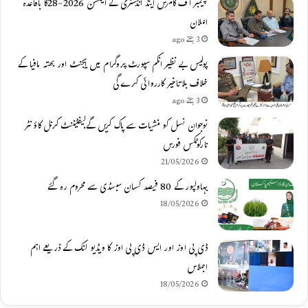
چیمبر آف کامرس اینڈ انڈسٹری کے الیکشن 2026-28کا باقاعدہ
اعلان
3 ہفتے ago
پولیس بے نظیر انکم سپورٹ پروگرام میں ایجنٹ اور بھتہ مافیا کے
خلاف بلاتاخیر کارروائی کرے گی
3 ہفتے ago
نوجوان نسل کو منشیات سے پاک کریں گے،لیفٹیننٹ کرنل کاؤنٹر
نارکوٹکس فورس
21/05/2026
بہاولپور کے 80 فیصد کسان سبسڈی سے محروم رہ گئے
18/05/2026
ڈی پی اوز اور ایس ڈی پی اوز کا ویڈیو لنک کے ذریعے اہم
اجلاس
18/05/2026