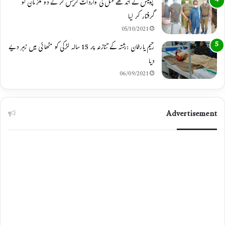
پولیس نے اندھے قتل کی واردات ٹریس کر کے دو ملزمان کو
گرفتار کر لیا
05/10/2021
رحیم یارخان :رشتہ کے تنازعہ پر 15 سالہ لڑکی کو مٹھائی میں زہر دیے
دیا
06/09/2021
Advertisement