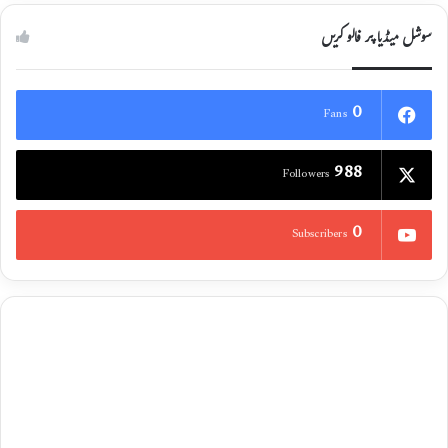
سوشل میڈیا پر فالو کریں
0
Fans
988
Followers
0
Subscribers