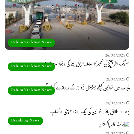
Rahim Yar khan News
26/03/2025
بھونگ انٹرچینج کی تعمیر کا معاملہ,فریق بننے کی درخواست مسترد
Rahim Yar khan News
21/03/2025
پنجاب میں خواتین کیلئے ڈیجیٹل فیوچر کے دروازے کھل گئے
Rahim Yar khan News
20/03/2025
بیوہ اور طلاق یافتہ خواتین کی ایک روزہ تربیتی ورکشاپ
Breaking News
20/03/2025