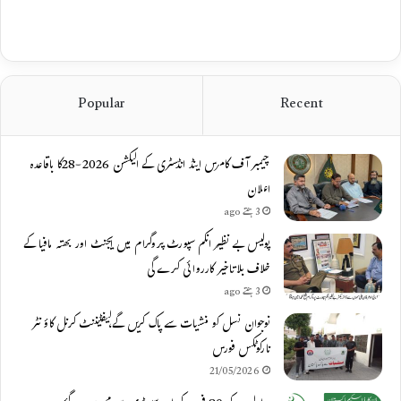
Popular
Recent
چیمبر آف کامرس اینڈ انڈسٹری کے الیکشن 2026-28کا باقاعدہ
اعلان
3 ہفتے ago
پولیس بے نظیر انکم سپورٹ پروگرام میں ایجنٹ اور بھتہ مافیا کے
خلاف بلاتاخیر کارروائی کرے گی
3 ہفتے ago
نوجوان نسل کو منشیات سے پاک کریں گے،لیفٹیننٹ کرنل کاؤنٹر
نارکوٹکس فورس
21/05/2026