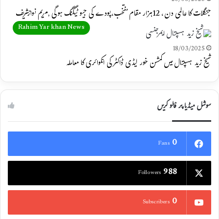
جنگلات کا عالمی دن، 12ہزار مقام منتخب،پودے کی جیو ٹیگنگ ہوگی ,مریم نوازشریف
Rahim Yar khan News
18/03/2025
شیخ زید ہسپتال میں کمشن خور لیڈی ڈاکٹر کی انکوائری کا معاملہ
سوشل میڈیا پر فالو کریں
0
Fans
988
Followers
0
Subscribers