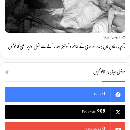
05/03/2021
رحیم یارخان میں ہندو برادری کے 5افراد کو تیز دھار آلے سے قتل,وزیر اعلٰی کا نوٹس
سوشل میڈیا پر فالو کریں
0
Fans
988
Followers
0
Subscribers