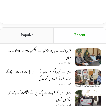
Popular
Recent
چیمبر آف کامرس اینڈ انڈسٹری کے الیکشن 2026-28کا باقاعدہ
اعلان
3 ہفتے ago
پولیس بے نظیر انکم سپورٹ پروگرام میں ایجنٹ اور بھتہ مافیا کے
خلاف بلاتاخیر کارروائی کرے گی
3 ہفتے ago
نوجوان نسل کو منشیات سے پاک کریں گے،لیفٹیننٹ کرنل کاؤنٹر
نارکوٹکس فورس
21/05/2026