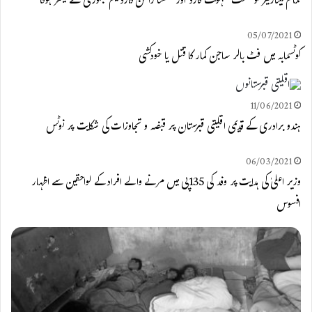
تمام مینارٹیز کو صحت سہولت کارڈ اور سستا راشن کارڈ یکم جنوری سے میسر ہوگا
05/07/2021
کوٹسمابہ میں فٹ بالر ساجن کمار کا قتل یا خودکشی
11/06/2021
ہندو برادری کے قدیمی اقلیتی قبرستان پر قبضہ و تجاوزات کی شکایت پر نوٹس
06/03/2021
وزیر اعلیٰ کی ہدایت پر وفد کی 135پی میں مرنے والے افراد کے لواحقین سے اظہار
افسوس