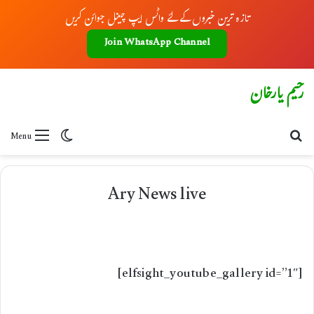
تازہ ترین خبروں کے لئے واٹس ایپ چینل جوائن کریں
Join WhatsApp Channel
رحیم یارخان
Switch skin
Search for
Menu
Ary News live
[elfsight_youtube_gallery id=”1″]