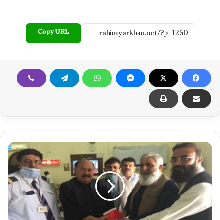
Copy URL
ر
ح
ی
م
ی
ا
ر
خ