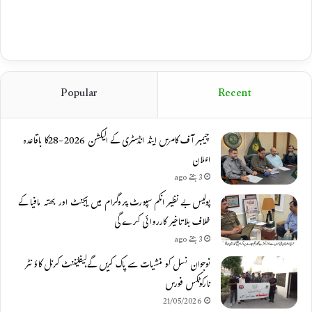
Popular
Recent
چیمبر آف کامرس اینڈ انڈسٹری کے الیکشن 2026-28کا باقاعدہ
اعلان
3 ہفتے ago
پولیس بے نظیر انکم سپورٹ پروگرام میں ایجنٹ اور بھتہ مافیا کے
خلاف بلاتاخیر کارروائی کرے گی
3 ہفتے ago
نوجوان نسل کو منشیات سے پاک کریں گے،لیفٹیننٹ کرنل کاؤنٹر
نارکوٹکس فورس
21/05/2026