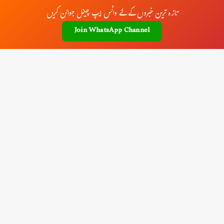
تازہ ترین خبروں کے لئے واٹس ایپ چینل جوائن کریں
Join WhatsApp Channel