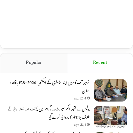
Popular
Recent
چیمبر آف کامرس اینڈ انڈسٹری کے الیکشن 2026-28کا باقاعدہ
اعلان
4 ہفتے ago
پولیس بے نظیر انکم سپورٹ پروگرام میں ایجنٹ اور بھتہ مافیا کے
خلاف بلاتاخیر کارروائی کرے گی
4 ہفتے ago