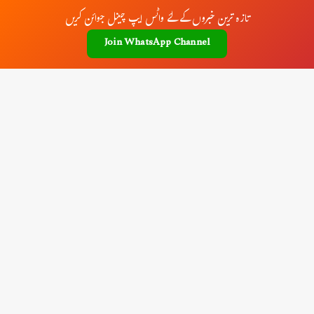
تازہ ترین خبروں کے لئے واٹس ایپ چینل جوائن کریں
Join WhatsApp Channel