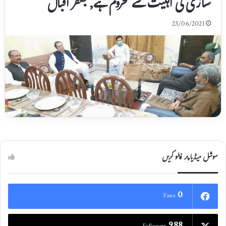
سازی کی اہلیت سے محروم ہے,جعفر اقبال
23/06/2021
سوشل میڈیا پر فالو کریں
0
Fans