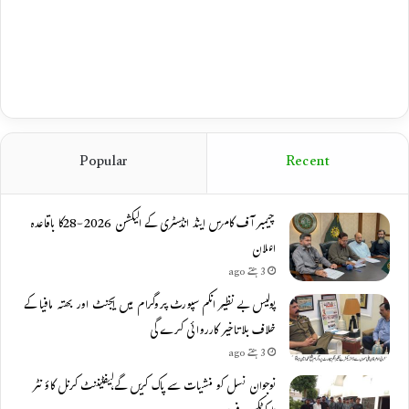
Popular
Recent
چیمبر آف کامرس اینڈ انڈسٹری کے الیکشن 2026-28کا باقاعدہ
اعلان
3 ہفتے ago
پولیس بے نظیر انکم سپورٹ پروگرام میں ایجنٹ اور بھتہ مافیا کے
خلاف بلاتاخیر کارروائی کرے گی
3 ہفتے ago
نوجوان نسل کو منشیات سے پاک کریں گے،لیفٹیننٹ کرنل کاؤنٹر