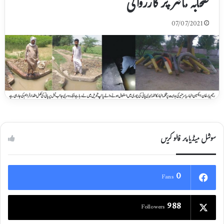
صحابہ مائنر پر کارروائی
07/07/2021
سوشل میڈیا پر فالو کریں
0
Fans
988
Followers