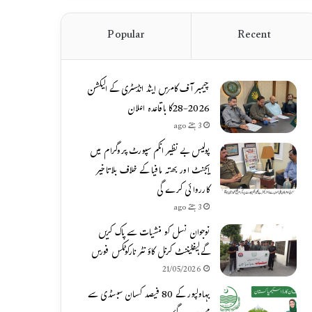
Popular
Recent
چیمبر آف کامرس اینڈ انڈسٹری کے الیکشن
2026-28کا باقاعدہ اعلان
3 ہفتے ago
پولیس بے نظیر انکم سپورٹ پروگرام میں
ایجنٹ اور بھتہ مافیا کے خلاف بلاتاخیر
کارروائی کرے گی
3 ہفتے ago
نوجوان نسل کو منشیات سے پاک کریں
گے،لیفٹیننٹ کرنل کاؤنٹر نارکوٹکس فورس
21/05/2026
بہاولپور کے 80 فیصد کسان سبسڈی سے