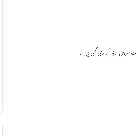
سپورٹ سروس فری کر دی گئی ہیں ۔