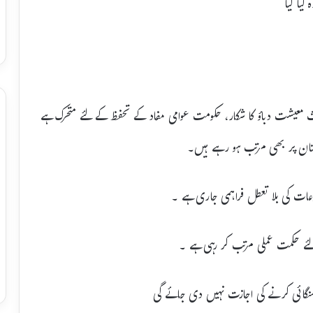
لیا گیا
عث معیشت دباؤ کا شکار، حکومت عوامی مفاد کے تحفظ کے لئے متحرک ہے
ستان پر بھی مرتب ہو رہے ہیں۔
عات کی بلا تعطل فراہمی جاری ہے ۔
لئے حکمت عملی مرتب کر رہی ہے ۔
 مہنگائی کرنے کی اجازت نہیں دی جائے گی