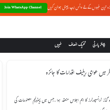
زہ ترین خبروں کے لئے واٹس ایپ چینل جوائن کریں
Join WhatsApp Channel
پیپلز پارٹی
تحریک انصاف
خبریں
ر میں عوامی ریلیف اقدامات کا جائزہ
و گڈز ٹرانسپورٹرز کا اہم اجلاس منعقد ہوا ،جس میں پیٹرولیم مصنوعات کی