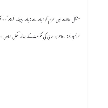
مشکل حالات میں عوام کو زیادہ سے زیادہ ریلیف فراہم کرنا 
ٹرانسپورٹرز ، تاجر برادری کی حکومت کے ساتھ مکمل تعاون اور 