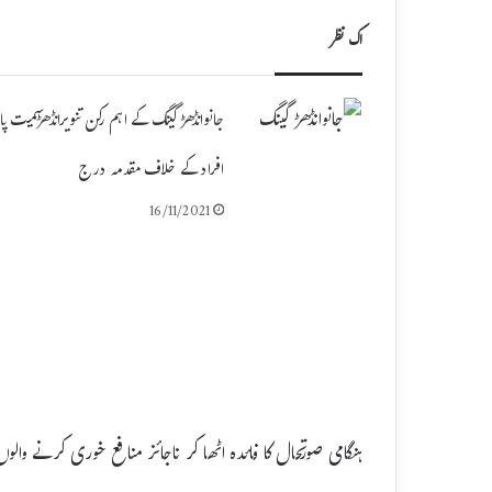
اک نظر
جانوانڈھڑ گینگ کے اہم رکن تنویرانڈھڑسمیت پا
افراد کے خلاف مقدمہ درج
16/11/2021
ہنگامی صورتحال کا فائدہ اٹھا کر ناجائز منافع خوری کرنے وا