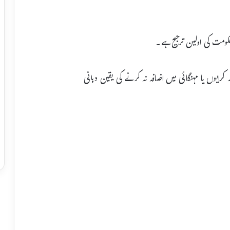
حکومت کی اولین ترجیح ہے۔
کرایوں یا مہنگائی میں اضافہ نہ کرنے کی یقین دہانی