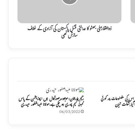
ق
ا
ر
ع
ل
ذوالفقارعلی بھٹو کا عدالتی قتل پاکستان کی آزادی کے خلاف
ی
سازش تھی
ب
ھ
ٹ
و
ک
ا
ع
د
ا
ل
ور اس کی مضنوعات پر کوئی
رحیم یارخان:موجودہ صورتحال میں اپوزیشن کے پاس
ت
 گیا,شوکت ترین
نمبرز گیم پوری ہو چکی ہے،مولانا عبدالغفور حیدری
ی
06/03/2022
ق
ت
ل