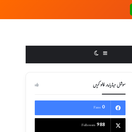
Switch skin
Sidebar
سوشل میڈیا پر فالو کریں
0
Fans
988
Followers