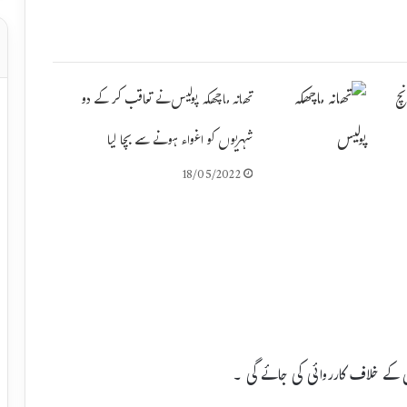
نچ
تھانہ ماچھکہ پولیس نے تعاقب کر کے دو
شہریوں کو اغواء ہونے سے بچا لیا
18/05/2022
لوں کے خلاف کارروائی کی جائے گی ۔