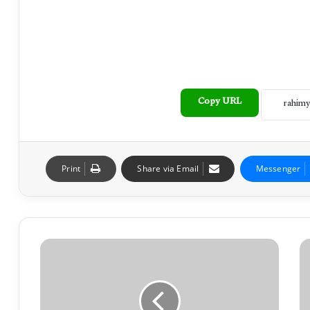
Copy URL
Print
Share via Email
Messenger
ذ
و
ا
ل
ف