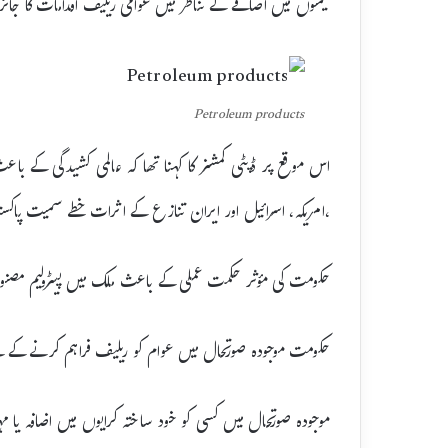
قیمتوں میں اضافے کے تناظر میں عوامی ریلیف اقدامات کا جائزہ 
Petroleum products
اس موقع پر ڈپٹی کمشنر کا کہنا تھا کہ عالمی کشیدگی کے با
،امریکہ، اسرائیل اور ایران تنازع کے اثرات خطے سمیت پاک
حکومت کی مؤثر حکمت عملی کے باعث ملک میں پیٹرولیم مصنو
حکومت موجودہ صورتحال میں عوام کو ریلیف فراہم کرنے کے 
موجودہ صورتحال میں کسی کو خود ساختہ کرایوں میں اضافہ یا