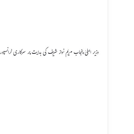
وزیر اعلیٰ پنجاب مریم نواز شریف کی ہدایت پر سرکاری ٹران