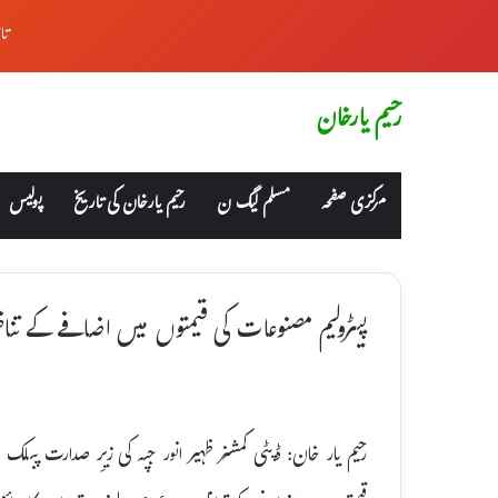
تا
رحیم یارخان
مرکزی صفحہ
مسلم لیگ ن
رحیم یارخان کی تاریخ
پولیس
پیٹرولیم مصنوعات کی قیمتوں میں اضافے کے تناظ
رحیم یار خان: ڈپٹی کمشنر ظہیر انور جپہ کی زیرِ صدارت پبلک 