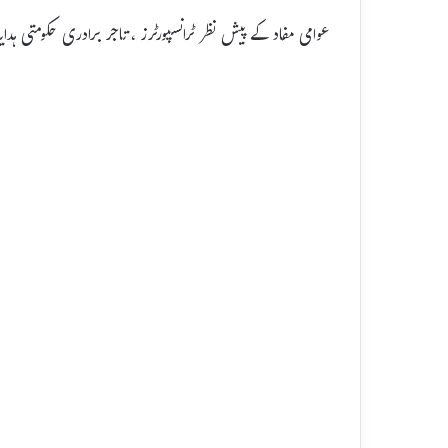
عوامی مفاد کے پیش نظر ٹرانسپورٹرز ، تاجر برادری حکومتی ہ