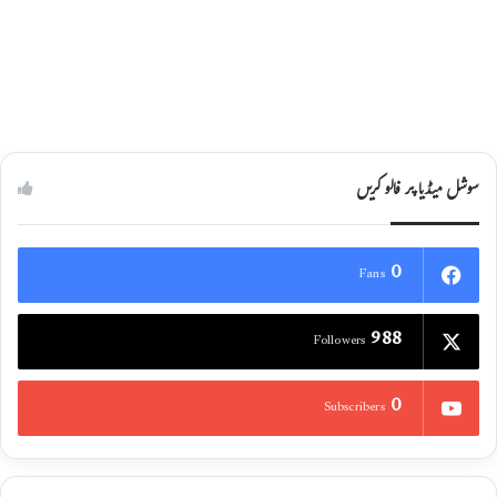
صددارت پولیس افسران کا اہم اجلاس
23/11/2021
سوشل میڈیا پر فالو کریں
0
Fans
988
Followers
0
Subscribers