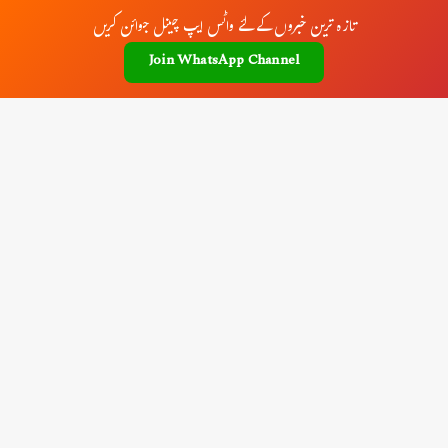
تازہ ترین خبروں کے لئے واٹس ایپ چینل جوائن کریں
Join WhatsApp Channel