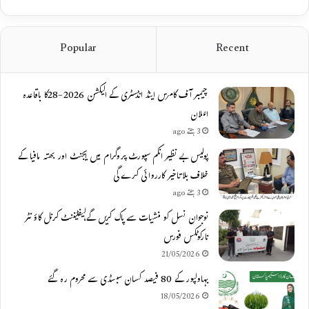
Popular
Recent
چیمبر آف کامرس اینڈ انڈسٹری کے الیکشن 2026-28کا باقاعدہ
اعلان
3 ہفتے ago
پولیس بے نظیر انکم سپورٹ پروگرام میں ایجنٹ اور بھتہ مافیا کے
خلاف بلاتاخیر کارروائی کرے گی
3 ہفتے ago
نوجوان نسل کو منشیات سے پاک کریں گے،لیفٹیننٹ کرنل کاؤنٹر
نارکوٹکس فورس
21/05/2026
بہاولپور کے 80 فیصد کسان سبسڈی سے محروم رہ گئے
18/05/2026