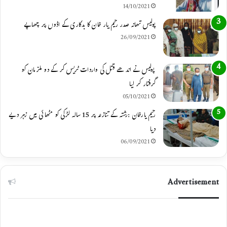
14/10/2021
m
پولیس تھانہ صدر رحیم یار خان کا بدکاری کے اڈوں پر چھاپے
26/09/2021
پولیس نے اندھے قتل کی واردات ٹریس کر کے دو ملزمان کو
گرفتار کر لیا
05/10/2021
رحیم یارخان :رشتہ کے تنازعہ پر 15 سالہ لڑکی کو مٹھائی میں زہر دیے
دیا
06/09/2021
Advertisement