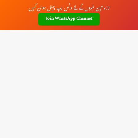
تازہ ترین خبروں کے لئے واٹس ایپ چینل جوائن کریں
Join WhatsApp Channel