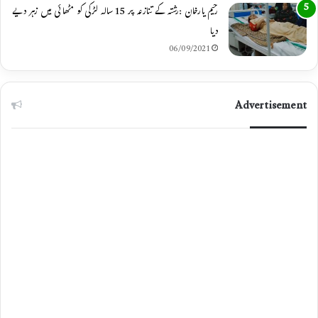
رحیم یارخان :رشتہ کے تنازعہ پر 15 سالہ لڑکی کو مٹھائی میں زہر دیے
دیا
06/09/2021
Advertisement