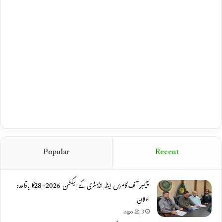
Popular
Recent
چیمبر آف کامرس اینڈ انڈسٹری کے الیکشن 2026-28کا باقاعدہ
اعلان
3 ہفتے ago