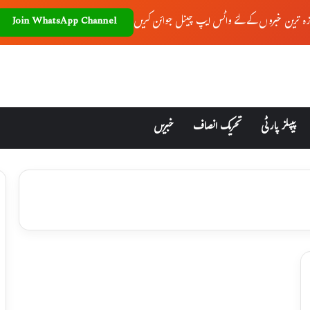
زہ ترین خبروں کے لئے واٹس ایپ چینل جوائن کریں
Join WhatsApp Channel
پیپلز پارٹی
تحریک انصاف
خبریں