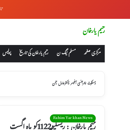
تا
رحیم یارخان
مرکزی صفحہ
مسلم لیگ ن
رحیم یارخان کی تاریخ
پولیس
ڈسٹرکٹ ایمرجنسی آفیسر ڈاکٹرعادل رحمٰن
Rahim Yar khan News
رحیم یارخان : ریسکیو1122کو ماہ اگست