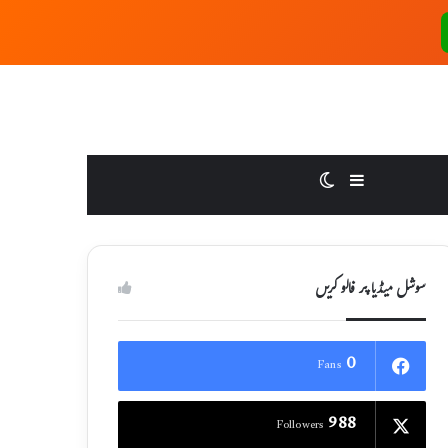
Switch skin
Sidebar
سوشل میڈیا پر فالو کریں
0
Fans
988
Followers