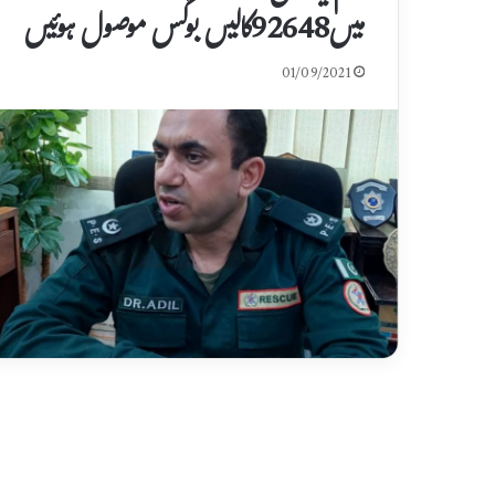
میں92648کالیں بوگس موصول ہوئیں
01/09/2021