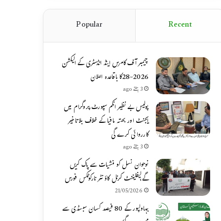
Popular
Recent
چیمبر آف کامرس اینڈ انڈسٹری کے الیکشن
2026-28کا باقاعدہ اعلان
3 ہفتے ago
پولیس بے نظیر انکم سپورٹ پروگرام میں
ایجنٹ اور بھتہ مافیا کے خلاف بلاتاخیر
کارروائی کرے گی
3 ہفتے ago
نوجوان نسل کو منشیات سے پاک کریں
گے،لیفٹیننٹ کرنل کاؤنٹر نارکوٹکس فورس
21/05/2026
بہاولپور کے 80 فیصد کسان سبسڈی سے