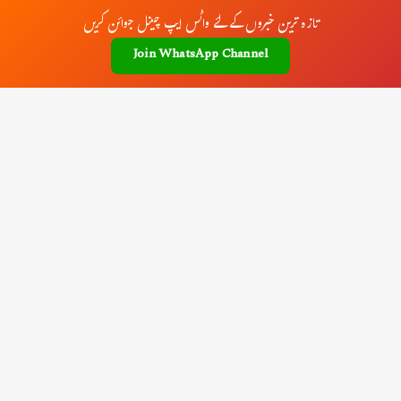
تازہ ترین خبروں کے لئے واٹس ایپ چینل جوائن کریں
Join WhatsApp Channel