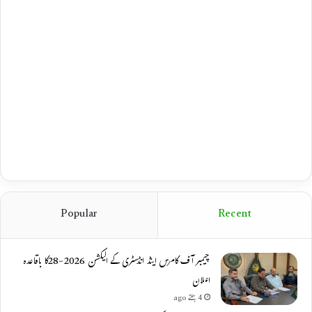
Popular
Recent
چیمبر آف کامرس اینڈ انڈسٹری کے الیکشن 2026-28کا باقاعدہ
اعلان
4 ہفتے ago