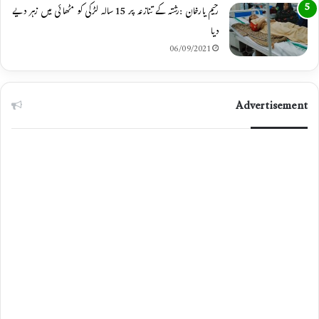
رحیم یارخان :رشتہ کے تنازعہ پر 15 سالہ لڑکی کو مٹھائی میں زہر دیے
دیا
06/09/2021
Advertisement