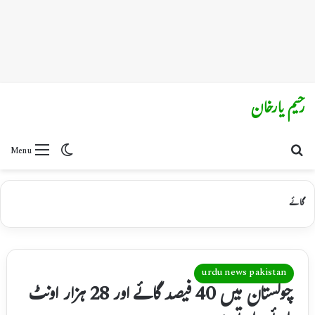
رحیم یارخان
Switch skin
Search for
Menu
گائے
urdu news pakistan
چولستان میں 40 فیصد گائے اور 28 ہزار اونٹ