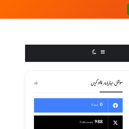
Switch skin
Sidebar
سوشل میڈیا پر فالو کریں
0
Fans
988
Followers