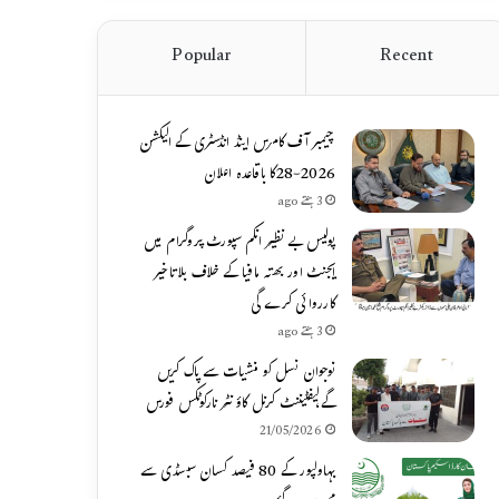
Popular
Recent
چیمبر آف کامرس اینڈ انڈسٹری کے الیکشن
2026-28کا باقاعدہ اعلان
3 ہفتے ago
پولیس بے نظیر انکم سپورٹ پروگرام میں
ایجنٹ اور بھتہ مافیا کے خلاف بلاتاخیر
کارروائی کرے گی
3 ہفتے ago
نوجوان نسل کو منشیات سے پاک کریں
گے،لیفٹیننٹ کرنل کاؤنٹر نارکوٹکس فورس
21/05/2026
بہاولپور کے 80 فیصد کسان سبسڈی سے