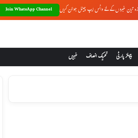
زہ ترین خبروں کے لئے واٹس ایپ چینل جوائن کریں
Join WhatsApp Channel
پیپلز پارٹی
تحریک انصاف
خبریں