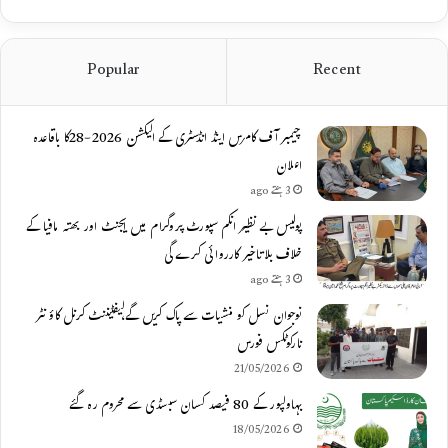
Popular
Recent
چیمبر آف کامرس اینڈ انڈسٹری کے الیکشن 2026-28کا باقاعدہ
اعلان
3 ہفتے ago
پولیس بے نظیر انکم سپورٹ پروگرام میں ایجنٹ اور بھتہ مافیا کے
خلاف بلاتاخیر کارروائی کرے گی
3 ہفتے ago
نوجوان نسل کو منشیات سے پاک کریں گے،لیفٹیننٹ کرنل کاؤنٹر
نارکوٹکس فورس
21/05/2026
بہاولپور کے 80 فیصد کسان سبسڈی سے محروم رہ گئے
18/05/2026