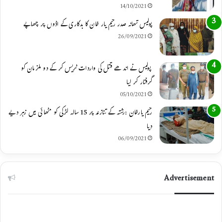
14/10/2021
m
پولیس تھانہ صدر رحیم یار خان کا بدکاری کے اڈوں پر چھاپے
26/09/2021
پولیس نے اندھے قتل کی واردات ٹریس کر کے دو ملزمان کو
گرفتار کر لیا
05/10/2021
رحیم یارخان :رشتہ کے تنازعہ پر 15 سالہ لڑکی کو مٹھائی میں زہر دیے
دیا
06/09/2021
Advertisement