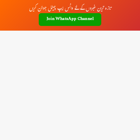
تازہ ترین خبروں کے لئے واٹس ایپ چینل جوائن کریں
Join WhatsApp Channel