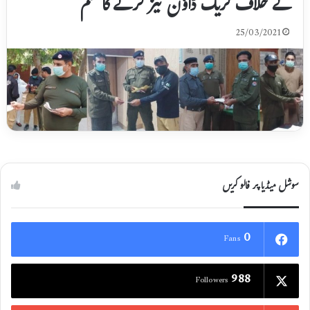
کے خلاف کریک ڈاؤن تیز کرنے کا حکم
25/03/2021
سوشل میڈیا پر فالو کریں
0
Fans
988
Followers