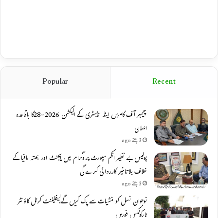
Popular
Recent
چیمبر آف کامرس اینڈ انڈسٹری کے الیکشن 2026-28کا باقاعدہ
اعلان
3 ہفتے ago
پولیس بے نظیر انکم سپورٹ پروگرام میں ایجنٹ اور بھتہ مافیا کے
خلاف بلاتاخیر کارروائی کرے گی
3 ہفتے ago
نوجوان نسل کو منشیات سے پاک کریں گے،لیفٹیننٹ کرنل کاؤنٹر
نارکوٹکس فورس