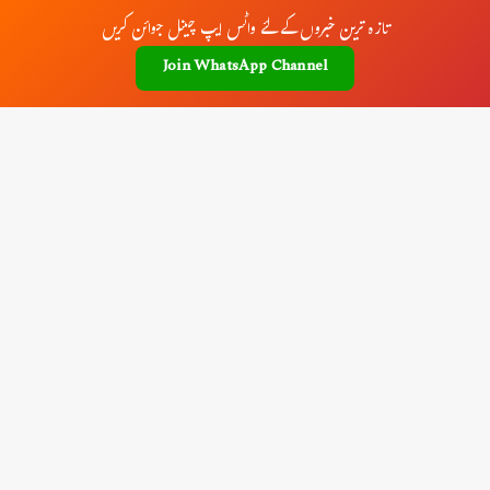
تازہ ترین خبروں کے لئے واٹس ایپ چینل جوائن کریں
Join WhatsApp Channel