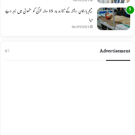
05/10/2021
رحیم یارخان :رشتہ کے تنازعہ پر 15 سالہ لڑکی کو مٹھائی میں زہر دیے
دیا
06/09/2021
Advertisement