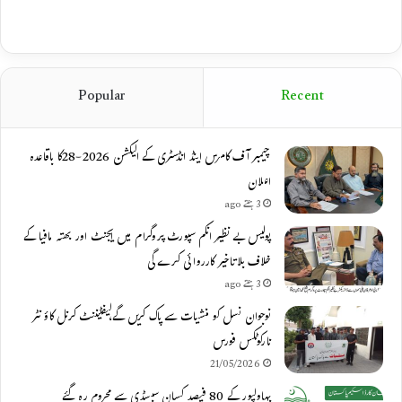
Popular
Recent
چیمبر آف کامرس اینڈ انڈسٹری کے الیکشن 2026-28کا باقاعدہ
اعلان
3 ہفتے ago
پولیس بے نظیر انکم سپورٹ پروگرام میں ایجنٹ اور بھتہ مافیا کے
خلاف بلاتاخیر کارروائی کرے گی
3 ہفتے ago
نوجوان نسل کو منشیات سے پاک کریں گے،لیفٹیننٹ کرنل کاؤنٹر
نارکوٹکس فورس
21/05/2026
بہاولپور کے 80 فیصد کسان سبسڈی سے محروم رہ گئے