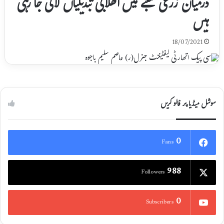
درمیان زرعی شعبے میں انقلابی تبدیلیاں لائی جا رہی
ہیں
18/07/2021
سوشل میڈیا پر فالو کریں
0
Fans
988
Followers
0
Subscribers