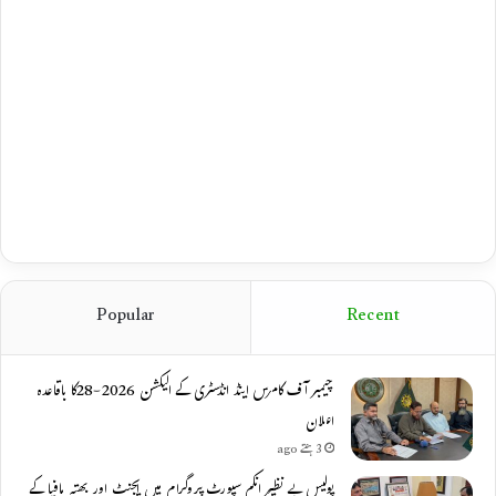
Popular
Recent
چیمبر آف کامرس اینڈ انڈسٹری کے الیکشن 2026-28کا باقاعدہ
اعلان
3 ہفتے ago
پولیس بے نظیر انکم سپورٹ پروگرام میں ایجنٹ اور بھتہ مافیا کے