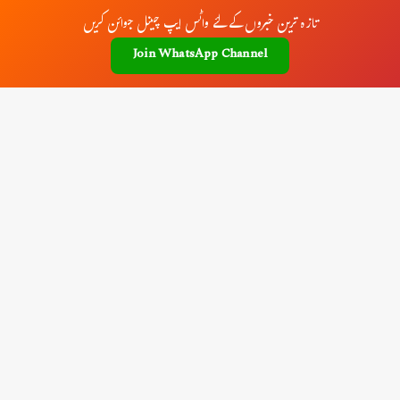
تازہ ترین خبروں کے لئے واٹس ایپ چینل جوائن کریں
Join WhatsApp Channel