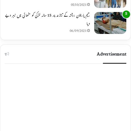
05/10/2021
رحیم یارخان :رشتہ کے تنازعہ پر 15 سالہ لڑکی کو مٹھائی میں زہر دیے
دیا
06/09/2021
Advertisement