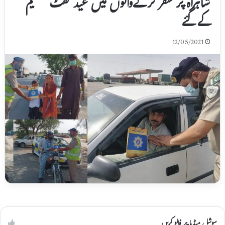
شاہراہ پر سفر کرنےوالوں میں عید گفٹ تقسیم
کے گئے
12/05/2021
سوشل میڈیا پر فالو کریں