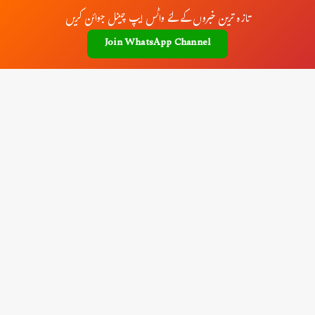
تازہ ترین خبروں کے لئے واٹس ایپ چینل جوائن کریں
Join WhatsApp Channel