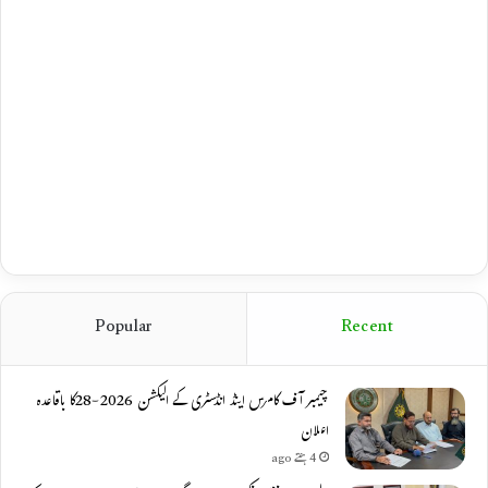
Popular
Recent
چیمبر آف کامرس اینڈ انڈسٹری کے الیکشن 2026-28کا باقاعدہ
اعلان
4 ہفتے ago