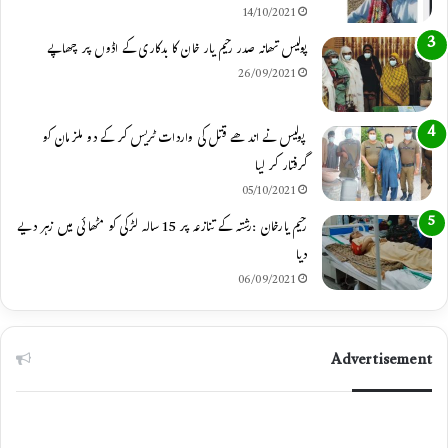
14/10/2021
m
پولیس تھانہ صدر رحیم یار خان کا بدکاری کے اڈوں پر چھاپے
26/09/2021
پولیس نے اندھے قتل کی واردات ٹریس کر کے دو ملزمان کو
گرفتار کر لیا
05/10/2021
رحیم یارخان :رشتہ کے تنازعہ پر 15 سالہ لڑکی کو مٹھائی میں زہر دیے
دیا
06/09/2021
Advertisement