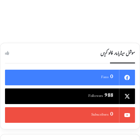
بلیک میل کرنے والا تین رکنی گروہ بھی گرفتار
24/04/2021
سوشل میڈیا پر فالو کریں
0
Fans
988
Followers
0
Subscribers