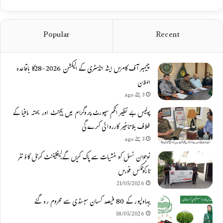
Popular
Recent
چیمبر آف کامرس اینڈ انڈسٹری کے الیکشن 2026-28کا باقاعدہ
اعلان
3 ہفتے ago
پولیس بے نظیر انکم سپورٹ پروگرام میں ایجنٹ اور بھتہ مافیا کے
خلاف بلاتاخیر کارروائی کرے گی
3 ہفتے ago
نوجوان نسل کو منشیات سے پاک کریں گے،لیفٹیننٹ کرنل کاؤنٹر
نارکوٹکس فورس
21/05/2026
بہاولپور کے 80 فیصد کسان سبسڈی سے محروم رہ گئے
18/05/2026