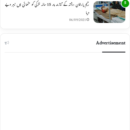
رحیم یارخان :رشتہ کے تنازعہ پر 15 سالہ لڑکی کو مٹھائی میں زہر دیے
دیا
06/09/2021
Advertisement