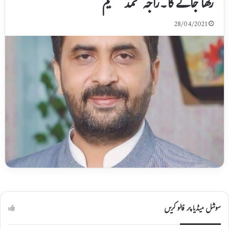
رکھا جائے گا۔راجہ محمد سلیم
28/04/2021
سوشل میڈیا پر فالو کریں