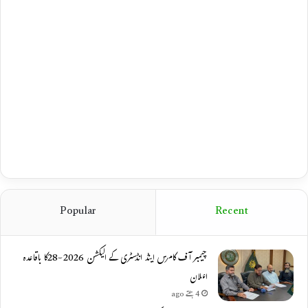
Popular
Recent
چیمبر آف کامرس اینڈ انڈسٹری کے الیکشن 2026-28کا باقاعدہ
اعلان
4 ہفتے ago