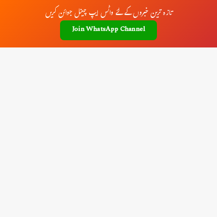
تازہ ترین خبروں کے لئے واٹس ایپ چینل جوائن کریں
Join WhatsApp Channel