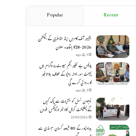
Popular
Recent
چیمبر آف کامرس اینڈ انڈسٹری کے الیکشن
2026-28کا باقاعدہ اعلان
3 ہفتے ago
پولیس بے نظیر انکم سپورٹ پروگرام میں
ایجنٹ اور بھتہ مافیا کے خلاف بلاتاخیر
کارروائی کرے گی
3 ہفتے ago
نوجوان نسل کو منشیات سے پاک کریں
گے،لیفٹیننٹ کرنل کاؤنٹر نارکوٹکس فورس
21/05/2026
بہاولپور کے 80 فیصد کسان سبسڈی سے