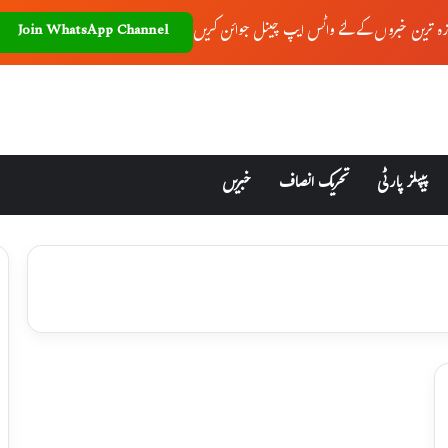
زہ ترین خبروں کے لئے واٹس ایپ چینل جوائن کریں
Join WhatsApp Channel
پیپلز پارٹی
تحریک انصاف
خبریں