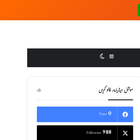
Switch skin
Sidebar
سوشل میڈیا پر فالو کریں
0
Fans
988
Followers