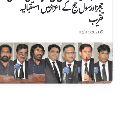
ججزاورسول جج کے اعزازمیں استقبالیہ
تقریب
02/06/2021