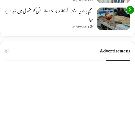
05/10/2021
رحیم یارخان :رشتہ کے تنازعہ پر 15 سالہ لڑکی کو مٹھائی میں زہر دیے
دیا
06/09/2021
Advertisement