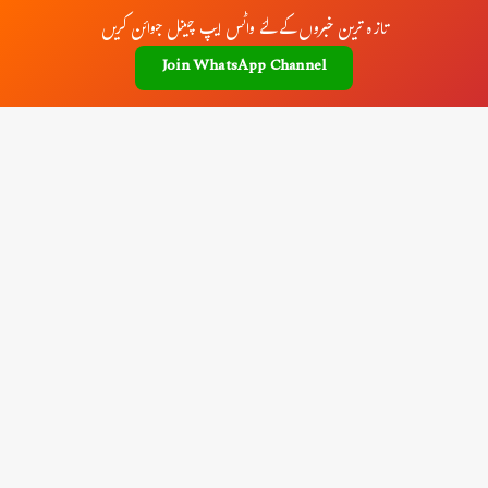
تازہ ترین خبروں کے لئے واٹس ایپ چینل جوائن کریں
Join WhatsApp Channel