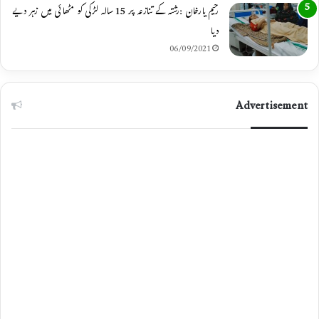
رحیم یارخان :رشتہ کے تنازعہ پر 15 سالہ لڑکی کو مٹھائی میں زہر دیے
دیا
06/09/2021
Advertisement