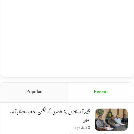
Popular
Recent
چیمبر آف کامرس اینڈ انڈسٹری کے الیکشن 2026-28کا باقاعدہ
اعلان
3 ہفتے ago