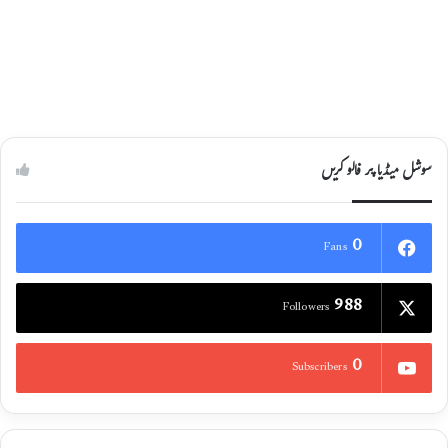
عدالتی مفروروں سمیت 33 ملزمان گرفتار۔
20/04/2021
سوشل میڈیا پر فالو کریں
0
Fans
988
Followers
0
Subscribers