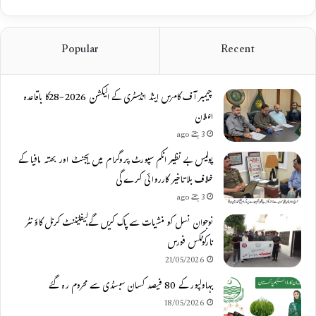
Popular
Recent
چیمبر آف کامرس اینڈ انڈسٹری کے الیکشن 2026-28کا باقاعدہ
اعلان
3 ہفتے ago
پولیس بے نظیر انکم سپورٹ پروگرام میں ایجنٹ اور بھتہ مافیا کے
خلاف بلاتاخیر کارروائی کرے گی
3 ہفتے ago
نوجوان نسل کو منشیات سے پاک کریں گے،لیفٹیننٹ کرنل کاؤنٹر
نارکوٹکس فورس
21/05/2026
بہاولپور کے 80 فیصد کسان سبسڈی سے محروم رہ گئے
18/05/2026