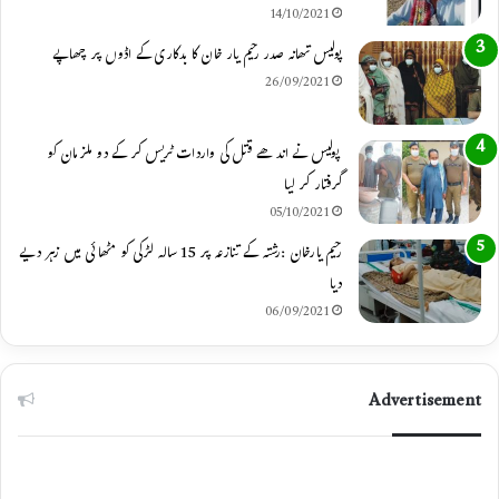
14/10/2021
m
پولیس تھانہ صدر رحیم یار خان کا بدکاری کے اڈوں پر چھاپے
26/09/2021
پولیس نے اندھے قتل کی واردات ٹریس کر کے دو ملزمان کو
گرفتار کر لیا
05/10/2021
رحیم یارخان :رشتہ کے تنازعہ پر 15 سالہ لڑکی کو مٹھائی میں زہر دیے
دیا
06/09/2021
Advertisement