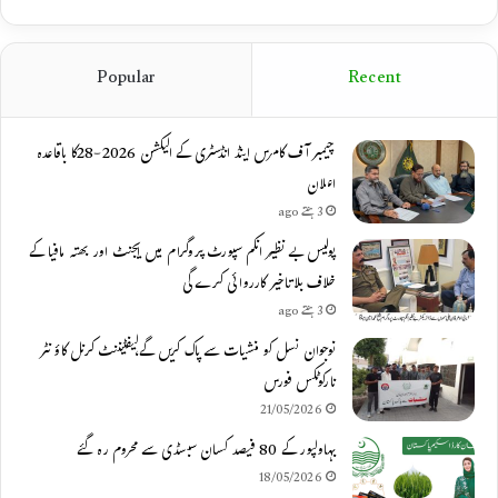
Popular
Recent
چیمبر آف کامرس اینڈ انڈسٹری کے الیکشن 2026-28کا باقاعدہ
اعلان
3 ہفتے ago
پولیس بے نظیر انکم سپورٹ پروگرام میں ایجنٹ اور بھتہ مافیا کے
خلاف بلاتاخیر کارروائی کرے گی
3 ہفتے ago
نوجوان نسل کو منشیات سے پاک کریں گے،لیفٹیننٹ کرنل کاؤنٹر
نارکوٹکس فورس
21/05/2026
بہاولپور کے 80 فیصد کسان سبسڈی سے محروم رہ گئے
18/05/2026