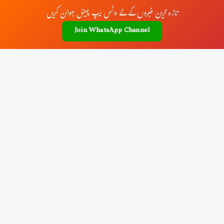
تازہ ترین خبروں کے لئے واٹس ایپ چینل جوائن کریں
Join WhatsApp Channel