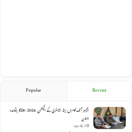
Popular
Recent
چیمبر آف کامرس اینڈ انڈسٹری کے الیکشن 2026-28کا باقاعدہ
اعلان
3 ہفتے ago