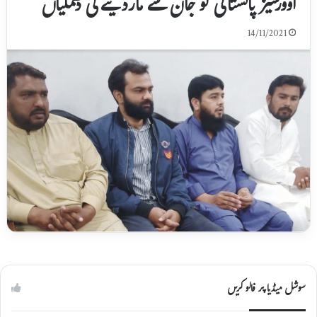
اوورسیز پاکستانی کو جان سے ماردینے کی دھمکیاں
14/11/2021
سوشل میڈیا پر فالو کریں