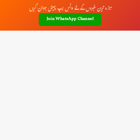
تازہ ترین خبروں کے لئے واٹس ایپ چینل جوائن کریں
Join WhatsApp Channel