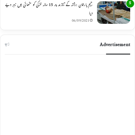
رحیم یارخان :رشتہ کے تنازعہ پر 15 سالہ لڑکی کو مٹھائی میں زہر دیے
دیا
06/09/2021
Advertisement