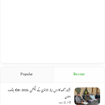
Popular
Recent
چیمبر آف کامرس اینڈ انڈسٹری کے الیکشن 2026-28کا باقاعدہ
اعلان
3 ہفتے ago