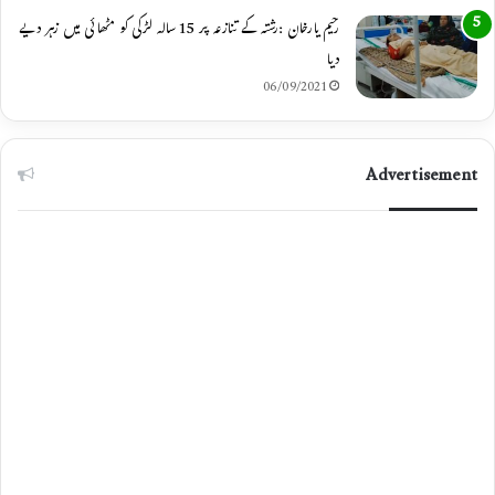
رحیم یارخان :رشتہ کے تنازعہ پر 15 سالہ لڑکی کو مٹھائی میں زہر دیے
دیا
06/09/2021
Advertisement