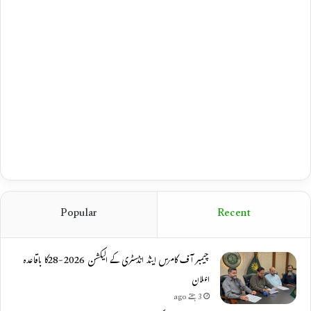
Popular
Recent
چیمبر آف کامرس اینڈ انڈسٹری کے الیکشن 2026-28کا باقاعدہ
اعلان
3 ہفتے ago