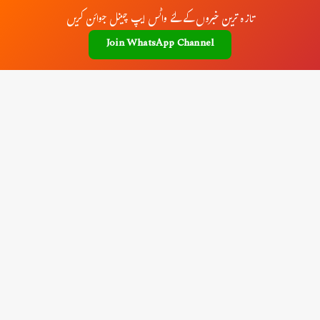
تازہ ترین خبروں کے لئے واٹس ایپ چینل جوائن کریں
Join WhatsApp Channel