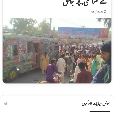
سے ٹکرا گئی,بچہ جابحق
10/07/2021
سوشل میڈیا پر فالو کریں