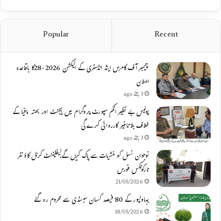
Popular
Recent
چیمبر آف کامرس اینڈ انڈسٹری کے الیکشن 2026-28کا باقاعدہ
اعلان
3 ہفتے ago
پولیس بے نظیر انکم سپورٹ پروگرام میں ایجنٹ اور بھتہ مافیا کے
خلاف بلاتاخیر کارروائی کرے گی
3 ہفتے ago
نوجوان نسل کو منشیات سے پاک کریں گے،لیفٹیننٹ کرنل کاؤنٹر
نارکوٹکس فورس
21/05/2026
بہاولپور کے 80 فیصد کسان سبسڈی سے محروم رہ گئے
18/05/2026