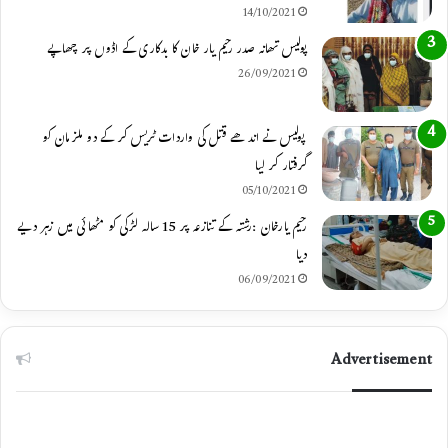
14/10/2021
m
پولیس تھانہ صدر رحیم یار خان کا بدکاری کے اڈوں پر چھاپے
26/09/2021
پولیس نے اندھے قتل کی واردات ٹریس کر کے دو ملزمان کو
گرفتار کر لیا
05/10/2021
رحیم یارخان :رشتہ کے تنازعہ پر 15 سالہ لڑکی کو مٹھائی میں زہر دیے
دیا
06/09/2021
Advertisement