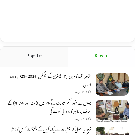
Popular
Recent
چیمبر آف کامرس اینڈ انڈسٹری کے الیکشن 2026-28کا باقاعدہ
اعلان
4 ہفتے ago
پولیس بے نظیر انکم سپورٹ پروگرام میں ایجنٹ اور بھتہ مافیا کے
خلاف بلاتاخیر کارروائی کرے گی
4 ہفتے ago
نوجوان نسل کو منشیات سے پاک کریں گے،لیفٹیننٹ کرنل کاؤنٹر