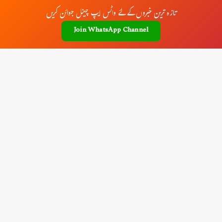
تازہ ترین خبروں کے لئے واٹس ایپ چینل جوائن کریں
Join WhatsApp Channel