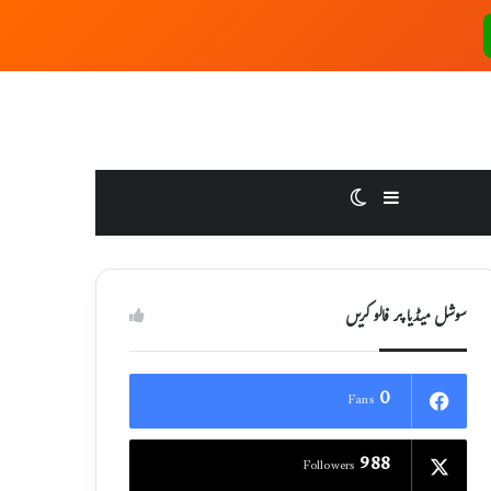
Switch skin
Sidebar
سوشل میڈیا پر فالو کریں
0
Fans
988
Followers