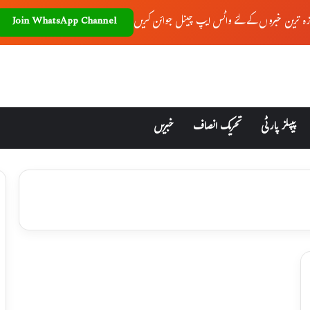
زہ ترین خبروں کے لئے واٹس ایپ چینل جوائن کریں
Join WhatsApp Channel
پیپلز پارٹی
تحریک انصاف
خبریں