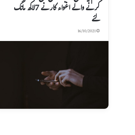
کرنے والے اغواء کار نے 7لاکھ مانگ
لئے
16/10/2021