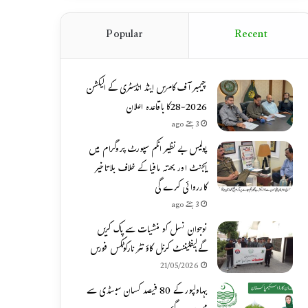
Popular
Recent
چیمبر آف کامرس اینڈ انڈسٹری کے الیکشن
2026-28کا باقاعدہ اعلان
3 ہفتے ago
پولیس بے نظیر انکم سپورٹ پروگرام میں
ایجنٹ اور بھتہ مافیا کے خلاف بلاتاخیر
کارروائی کرے گی
3 ہفتے ago
نوجوان نسل کو منشیات سے پاک کریں
گے،لیفٹیننٹ کرنل کاؤنٹر نارکوٹکس فورس
21/05/2026
بہاولپور کے 80 فیصد کسان سبسڈی سے