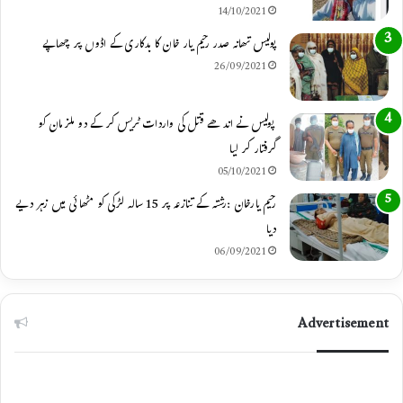
14/10/2021
m
پولیس تھانہ صدر رحیم یار خان کا بدکاری کے اڈوں پر چھاپے
26/09/2021
پولیس نے اندھے قتل کی واردات ٹریس کر کے دو ملزمان کو
گرفتار کر لیا
05/10/2021
رحیم یارخان :رشتہ کے تنازعہ پر 15 سالہ لڑکی کو مٹھائی میں زہر دیے
دیا
06/09/2021
Advertisement