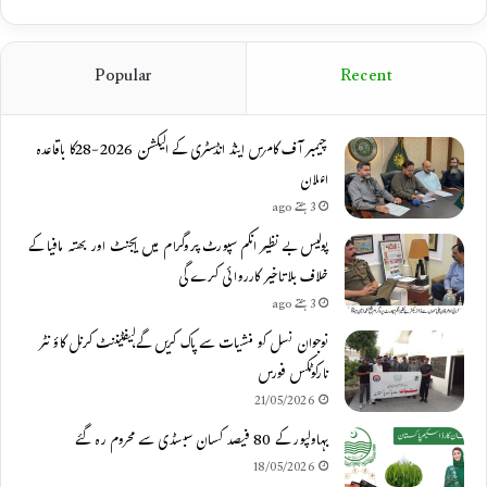
Popular
Recent
چیمبر آف کامرس اینڈ انڈسٹری کے الیکشن 2026-28کا باقاعدہ
اعلان
3 ہفتے ago
پولیس بے نظیر انکم سپورٹ پروگرام میں ایجنٹ اور بھتہ مافیا کے
خلاف بلاتاخیر کارروائی کرے گی
3 ہفتے ago
نوجوان نسل کو منشیات سے پاک کریں گے،لیفٹیننٹ کرنل کاؤنٹر
نارکوٹکس فورس
21/05/2026
بہاولپور کے 80 فیصد کسان سبسڈی سے محروم رہ گئے
18/05/2026