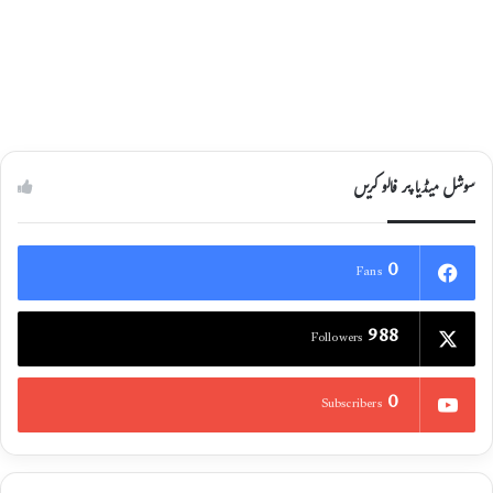
ریلیف آپریشن کا نہ ہونا افسوسناک ہے
30/08/2022
سوشل میڈیا پر فالو کریں
0
Fans
988
Followers
0
Subscribers