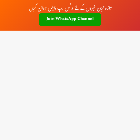
تازہ ترین خبروں کے لئے واٹس ایپ چینل جوائن کریں
Join WhatsApp Channel