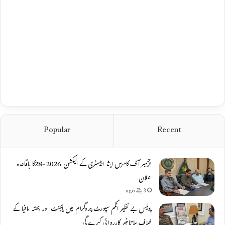
Popular
Recent
چیمبر آف کامرس اینڈ انڈسٹری کے الیکشن 2026-28کا باقاعدہ
اعلان
3 ہفتے ago
پولیس بے نظیر انکم سپورٹ پروگرام میں ایجنٹ اور بھتہ مافیا کے
خلاف بلاتاخیر کارروائی کرے گی