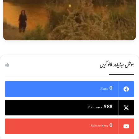
سوشل میڈیا پر فالو کریں
0
Fans
988
Followers
0
Subscribers