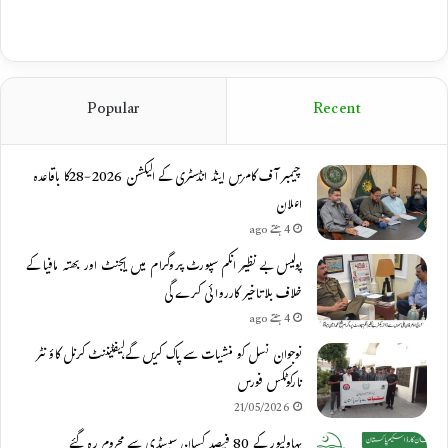
Popular
Recent
چیمبر آف کامرس اینڈ انڈسٹری کے الیکشن 2026-28کا باقاعدہ
اعلان
4 ہفتے ago
پولیس بے نظیر انکم سپورٹ پروگرام میں ایجنٹ اور بھتہ مافیا کے
خلاف بلاتاخیر کارروائی کرے گی
4 ہفتے ago
نوجوان نسل کو منشیات سے پاک کریں گے،لیفٹیننٹ کرنل کاؤنٹر
نارکوٹکس فورس
21/05/2026
بہاولپور کے 80 فیصد کسان سبسڈی سے محروم رہ گئے