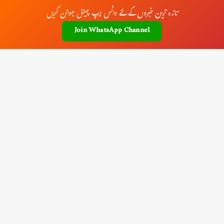
تازہ ترین خبروں کے لئے واٹس ایپ چینل جوائن کریں
Join WhatsApp Channel