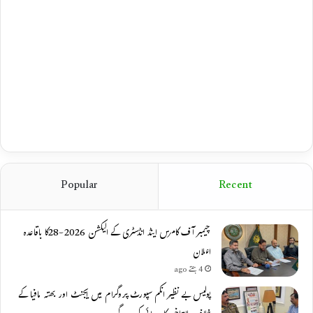
Popular
Recent
چیمبر آف کامرس اینڈ انڈسٹری کے الیکشن 2026-28کا باقاعدہ
اعلان
4 ہفتے ago
پولیس بے نظیر انکم سپورٹ پروگرام میں ایجنٹ اور بھتہ مافیا کے