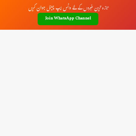
تازہ ترین خبروں کے لئے واٹس ایپ چینل جوائن کریں
Join WhatsApp Channel