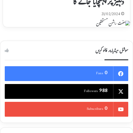
دہلیز پر پہنچایا جائے گا
21/02/2024
سوشل میڈیا پر فالو کریں
0
Fans
988
Followers
0
Subscribers