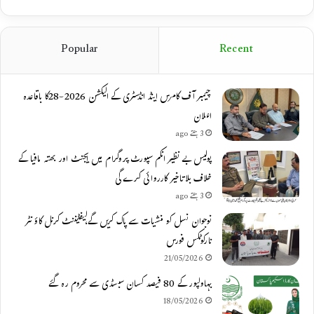
Popular
Recent
چیمبر آف کامرس اینڈ انڈسٹری کے الیکشن 2026-28کا باقاعدہ
اعلان
3 ہفتے ago
پولیس بے نظیر انکم سپورٹ پروگرام میں ایجنٹ اور بھتہ مافیا کے
خلاف بلاتاخیر کارروائی کرے گی
3 ہفتے ago
نوجوان نسل کو منشیات سے پاک کریں گے،لیفٹیننٹ کرنل کاؤنٹر
نارکوٹکس فورس
21/05/2026
بہاولپور کے 80 فیصد کسان سبسڈی سے محروم رہ گئے
18/05/2026