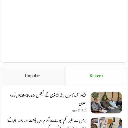
Popular
Recent
چیمبر آف کامرس اینڈ انڈسٹری کے الیکشن 2026-28کا باقاعدہ
اعلان
3 ہفتے ago
پولیس بے نظیر انکم سپورٹ پروگرام میں ایجنٹ اور بھتہ مافیا کے