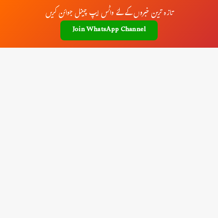
تازہ ترین خبروں کے لئے واٹس ایپ چینل جوائن کریں
Join WhatsApp Channel