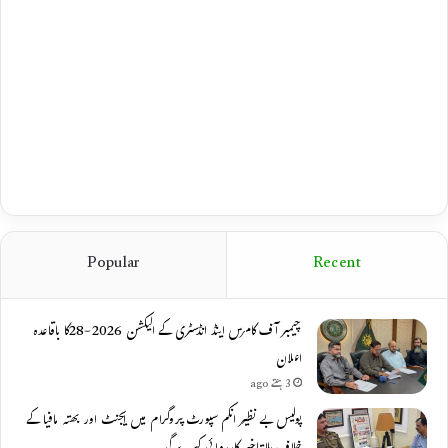
Popular
Recent
چیمبر آف کامرس اینڈ انڈسٹری کے الیکشن 2026-28کا باقاعدہ
اعلان
3 ہفتے ago
پولیس بے نظیر انکم سپورٹ پروگرام میں ایجنٹ اور بھتہ مافیا کے