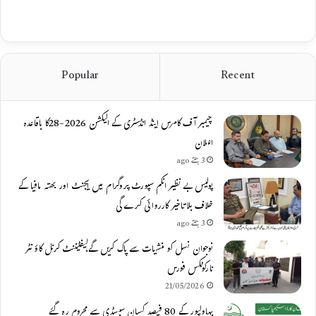
Popular
Recent
چیمبر آف کامرس اینڈ انڈسٹری کے الیکشن 2026-28کا باقاعدہ
اعلان
3 ہفتے ago
پولیس بے نظیر انکم سپورٹ پروگرام میں ایجنٹ اور بھتہ مافیا کے
خلاف بلاتاخیر کارروائی کرے گی
3 ہفتے ago
نوجوان نسل کو منشیات سے پاک کریں گے،لیفٹیننٹ کرنل کاؤنٹر
نارکوٹکس فورس
21/05/2026
بہاولپور کے 80 فیصد کسان سبسڈی سے محروم رہ گئے