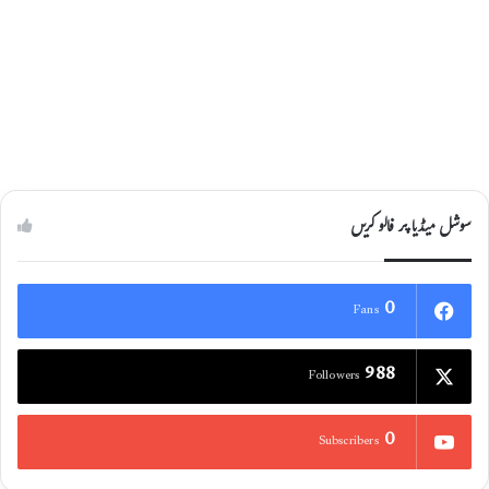
سب سے بڑا چیمبر آف کامرس ہے,خواجہ بشیر
احمد
25/03/2021
سوشل میڈیا پر فالو کریں
0
Fans
988
Followers
0
Subscribers