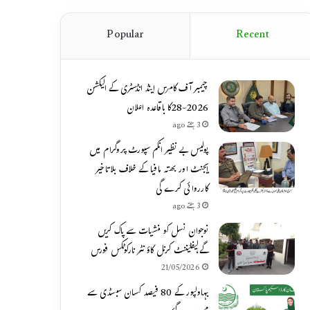
Popular
Recent
چیمبر آف کامرس اینڈ انڈسٹری کے الیکشن
2026-28کا باقاعدہ اعلان
3 ہفتے ago
پولیس بے نظیر انکم سپورٹ پروگرام میں
ایجنٹ اور بھتہ مافیا کے خلاف بلاتاخیر
کارروائی کرے گی
3 ہفتے ago
نوجوان نسل کو منشیات سے پاک کریں
گے،لیفٹیننٹ کرنل کاؤنٹر نارکوٹکس فورس
21/05/2026
بہاولپور کے 80 فیصد کسان سبسڈی سے