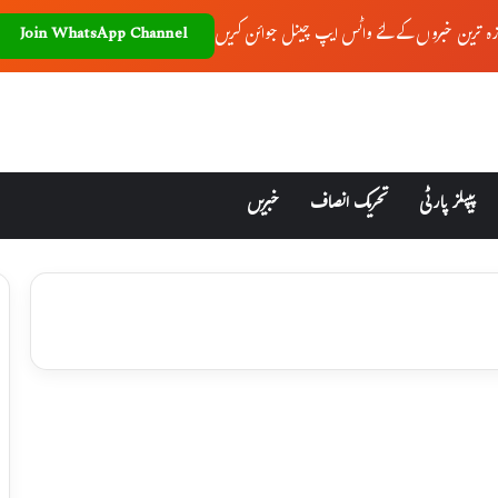
زہ ترین خبروں کے لئے واٹس ایپ چینل جوائن کریں
Join WhatsApp Channel
پیپلز پارٹی
تحریک انصاف
خبریں