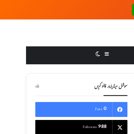
Switch skin
Sidebar
سوشل میڈیا پر فالو کریں
0
Fans
988
Followers